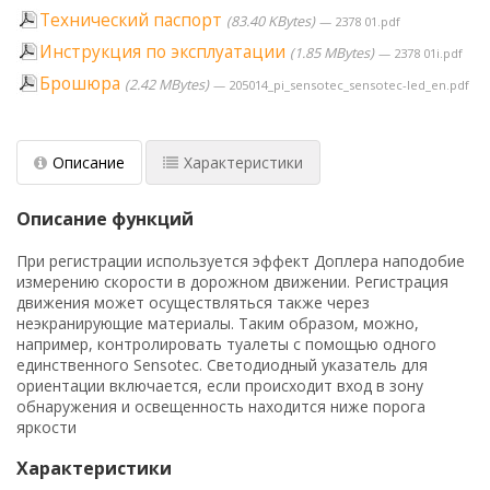
Технический паспорт
83.40 KBytes
2378 01.pdf
Инструкция по эксплуатации
1.85 MBytes
2378 01i.pdf
Брошюра
2.42 MBytes
205014_pi_sensotec_sensotec-led_en.pdf
Описание
Характеристики
Описание функций
При регистрации используется эффект Доплера наподобие
измерению скорости в дорожном движении. Регистрация
движения может осуществляться также через
неэкранирующие материалы. Таким образом, можно,
например, контролировать туалеты с помощью одного
единственного Sensotec. Светодиодный указатель для
ориентации включается, если происходит вход в зону
обнаружения и освещенность находится ниже порога
яркости
Характеристики