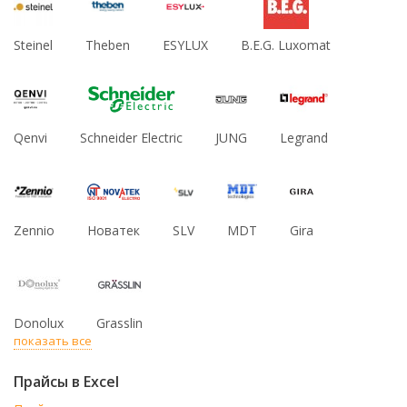
Steinel
Theben
ESYLUX
B.E.G. Luxomat
Qenvi
Schneider Electric
JUNG
Legrand
Zennio
Новатек
SLV
MDT
Gira
Donolux
Grasslin
показать все
Прайсы в Excel