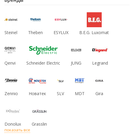
Steinel
Theben
ESYLUX
B.E.G. Luxomat
Qenvi
Schneider Electric
JUNG
Legrand
Zennio
Новатек
SLV
MDT
Gira
Donolux
Grasslin
показать все