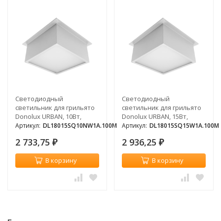
Светодиодный
Светодиодный
светильник для грильято
светильник для грильято
Donolux URBAN, 10Вт,
Donolux URBAN, 15Вт,
690Лм, 4000К
1333Лм, 3000К
Артикул:
DL18015SQ10NW1A.100M
Артикул:
DL18015SQ15W1A.100M
2 733,75
2 936,25
₽
₽
В корзину
В корзину