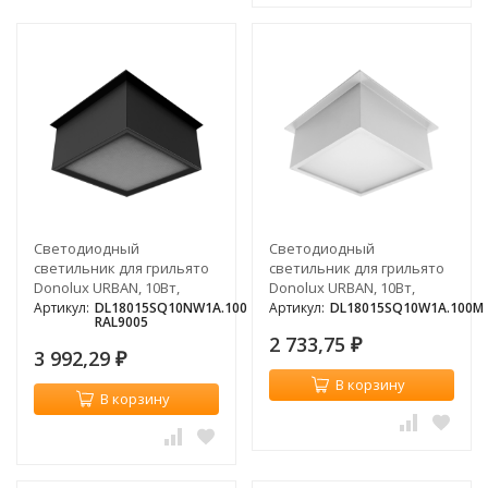
Светодиодный
Светодиодный
светильник для грильято
светильник для грильято
Donolux URBAN, 10Вт,
Donolux URBAN, 10Вт,
4000К, черный
690Лм, 3000К
Артикул:
DL18015SQ10NW1A.100
Артикул:
DL18015SQ10W1A.100M
RAL9005
2 733,75
₽
3 992,29
₽
В корзину
В корзину