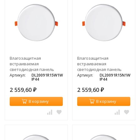
Влагозащитная
Влагозащитная
встраиваемая
встраиваемая
светодиодная панель
светодиодная панель
Donolux DEPO, 15Вт, 3000K
Donolux DEPO, 15Вт, 4000K
Артикул:
DL20091R15W1W
Артикул:
DL20091R15N1W
IP44
IP44
2 559,60
2 559,60
₽
₽
В корзину
В корзину