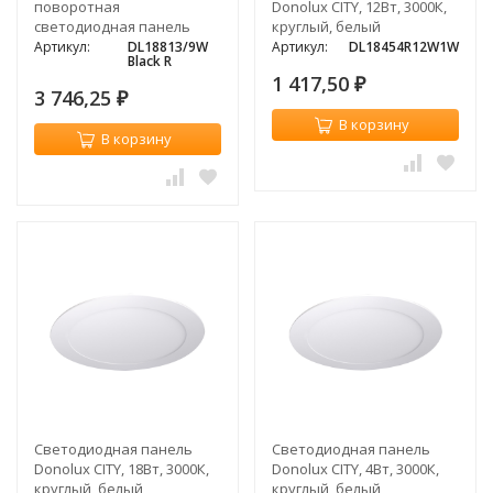
поворотная
Donolux CITY, 12Вт, 3000К,
светодиодная панель
круглый, белый
Donolux MOON, 9Вт, 3000К,
Артикул:
DL18813/9W
Артикул:
DL18454R12W1W
Black R
черный
1 417,50
₽
3 746,25
₽
В корзину
В корзину
Светодиодная панель
Светодиодная панель
Donolux CITY, 18Вт, 3000К,
Donolux CITY, 4Вт, 3000К,
круглый, белый
круглый, белый