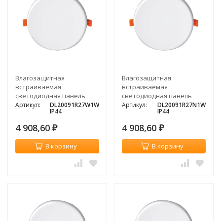
Влагозащитная
Влагозащитная
встраиваемая
встраиваемая
светодиодная панель
светодиодная панель
Donolux DEPO, 27Вт, 3000K
Donolux DEPO, 27Вт, 4000K
Артикул:
DL20091R27W1W
Артикул:
DL20091R27N1W
IP44
IP44
4 908,60
4 908,60
₽
₽
В корзину
В корзину