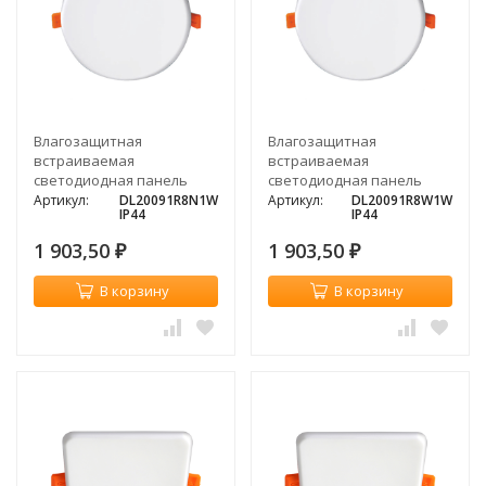
Влагозащитная
Влагозащитная
встраиваемая
встраиваемая
светодиодная панель
светодиодная панель
Donolux DEPO, 8Вт
Donolux DEPO, 8Вт, 3000K
Артикул:
DL20091R8N1W
Артикул:
DL20091R8W1W
IP44
IP44
1 903,50
1 903,50
₽
₽
В корзину
В корзину