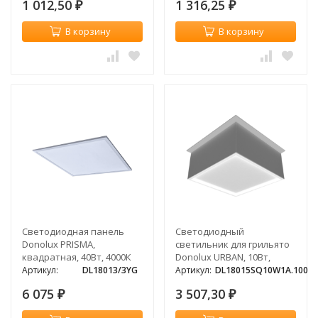
1 012,50
1 316,25
₽
₽
В корзину
В корзину
Светодиодная панель
Светодиодный
Donolux PRISMA,
светильник для грильято
квадратная, 40Вт, 4000К
Donolux URBAN, 10Вт,
3000К
Артикул:
DL18013/3YG
Артикул:
DL18015SQ10W1A.100
6 075
3 507,30
₽
₽