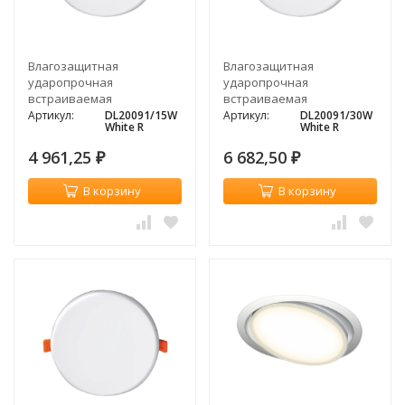
Влагозащитная
Влагозащитная
ударопрочная
ударопрочная
встраиваемая
встраиваемая
светодиодная панель
светодиодная панель
Артикул:
DL20091/15W
Артикул:
DL20091/30W
White R
White R
Donolux DEPO, 15Вт, 3000K
Donolux DEPO, 30Вт, 3000K
4 961,25
6 682,50
₽
₽
В корзину
В корзину