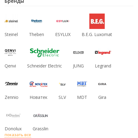
Бренды
Steinel
Theben
ESYLUX
B.E.G. Luxomat
Qenvi
Schneider Electric
JUNG
Legrand
Zennio
Новатек
SLV
MDT
Gira
Donolux
Grasslin
показать все