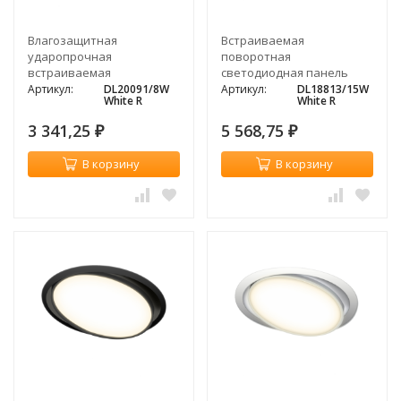
Влагозащитная
Встраиваемая
ударопрочная
поворотная
встраиваемая
светодиодная панель
светодиодная панель
Donolux MOON, 15Вт,
Артикул:
DL20091/8W
Артикул:
DL18813/15W
White R
White R
Donolux DEPO, 8Вт, 3000K
3000К, белый
3 341,25
5 568,75
₽
₽
В корзину
В корзину