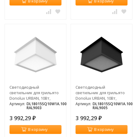
В корзину
В корзину
Светодиодный
Светодиодный
светильник для грильято
светильник для грильято
Donolux URBAN, 10Вт,
Donolux URBAN, 10Вт,
3000К, белый
3000К, черный
Артикул:
DL18015SQ10W1A.100
Артикул:
DL18015SQ10W1A.100
RAL9003
RAL9005
3 992,29
3 992,29
₽
₽
В корзину
В корзину