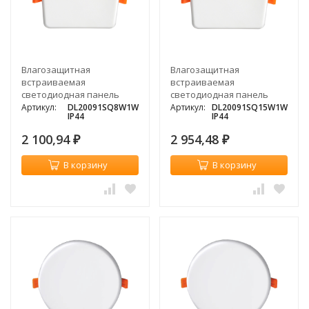
Влагозащитная
Влагозащитная
встраиваемая
встраиваемая
светодиодная панель
светодиодная панель
Donolux DEPO, 8Вт, 3000K
Donolux DEPO,
Артикул:
DL20091SQ8W1W
Артикул:
DL20091SQ15W1W
IP44
IP44
квадратный, 15Вт, 3000K
2 100,94
2 954,48
₽
₽
В корзину
В корзину