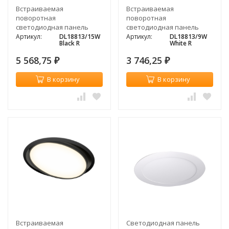
Встраиваемая
Встраиваемая
поворотная
поворотная
светодиодная панель
светодиодная панель
Donolux MOON, 15Вт,
Donolux MOON, 9Вт, 3000К,
Артикул:
DL18813/15W
Артикул:
DL18813/9W
Black R
White R
3000К, черный
белый
5 568,75
3 746,25
₽
₽
В корзину
В корзину
Встраиваемая
Светодиодная панель