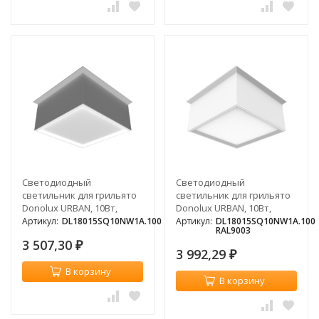
Светодиодный
Светодиодный
светильник для грильято
светильник для грильято
Donolux URBAN, 10Вт,
Donolux URBAN, 10Вт,
4000К
4000К, белый
Артикул:
DL18015SQ10NW1A.100
Артикул:
DL18015SQ10NW1A.100
RAL9003
3 507,30
₽
3 992,29
₽
В корзину
В корзину