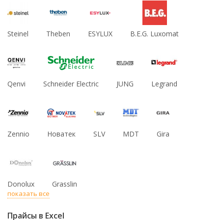
Steinel
Theben
ESYLUX
B.E.G. Luxomat
Qenvi
Schneider Electric
JUNG
Legrand
Zennio
Новатек
SLV
MDT
Gira
Donolux
Grasslin
показать все
Прайсы в Excel