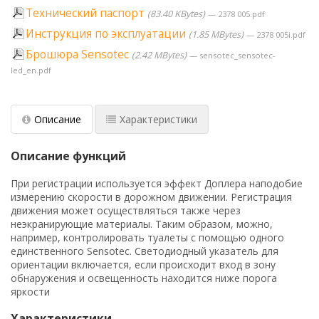
Технический паспорт
83.40 KBytes
2378 005.pdf
Инструкция по эксплуатации
1.85 MBytes
2378 005i.pdf
Брошюра Sensotec
2.42 MBytes
sensotec_sensotec-
led_en.pdf
Описание
Характеристики
Описание функций
При регистрации используется эффект Доплера наподобие
измерению скорости в дорожном движении. Регистрация
движения может осуществляться также через
неэкранирующие материалы. Таким образом, можно,
например, контролировать туалеты с помощью одного
единственного Sensotec. Светодиодный указатель для
ориентации включается, если происходит вход в зону
обнаружения и освещенность находится ниже порога
яркости
Характеристики