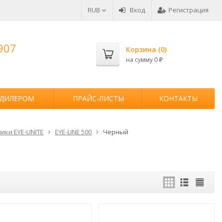
RUB
Вход
Регистрация
907
Корзина (
0
)
на сумму
0
₽
 ДИЛЕРОМ
ПРАЙС-ЛИСТЫ
КОНТАКТЫ
ики EYE-UNITE
EYE-LINE 500
Черный