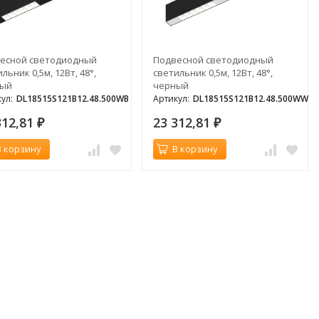
есной светодиодный
Подвесной светодиодный
льник 0,5м, 12Вт, 48°,
светильник 0,5м, 12Вт, 48°,
ный
черный
ул:
DL18515S121B12.48.500WB
Артикул:
DL18515S121B12.48.500WW
312,81
23 312,81
₽
₽
В корзину
В корзину