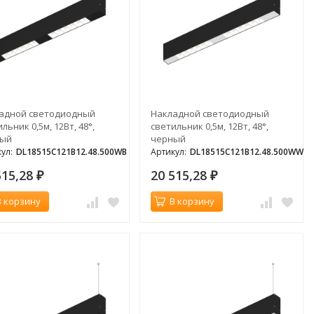
адной светодиодный
Накладной светодиодный
льник 0,5м, 12Вт, 48°,
светильник 0,5м, 12Вт, 48°,
ный
черный
ул:
DL18515C121B12.48.500WB
Артикул:
DL18515C121B12.48.500WW
515,28
20 515,28
₽
₽
В корзину
В корзину