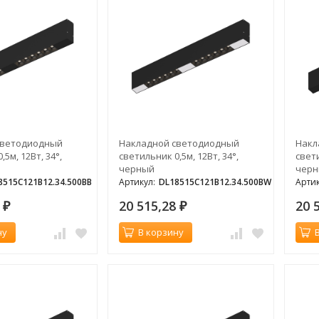
светодиодный
Накладной светодиодный
Накл
5м, 12Вт, 34°,
светильник 0,5м, 12Вт, 34°,
свети
черный
чер
8515C121B12.34.500BB
Артикул:
DL18515C121B12.34.500BW
Артик
8
20 515,28
20 
₽
₽
ну
В корзину