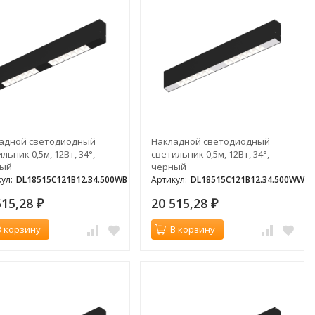
адной светодиодный
Накладной светодиодный
льник 0,5м, 12Вт, 34°,
светильник 0,5м, 12Вт, 34°,
ный
черный
ул:
DL18515C121B12.34.500WB
Артикул:
DL18515C121B12.34.500WW
515,28
20 515,28
₽
₽
В корзину
В корзину