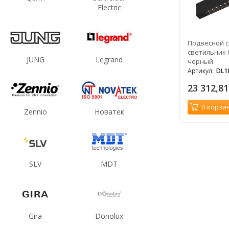
Electric
Подвесной 
светильник 0,
JUNG
Legrand
черный
Артикул:
DL1
23 312,8
В корзи
Zennio
Новатек
SLV
MDT
Gira
Donolux