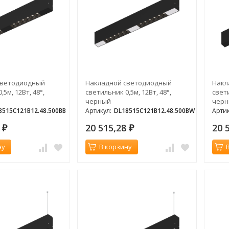
светодиодный
Накладной светодиодный
Накл
5м, 12Вт, 48°,
светильник 0,5м, 12Вт, 48°,
свети
черный
чер
8515C121B12.48.500BB
Артикул:
DL18515C121B12.48.500BW
Артик
8
20 515,28
20 
₽
₽
ну
В корзину