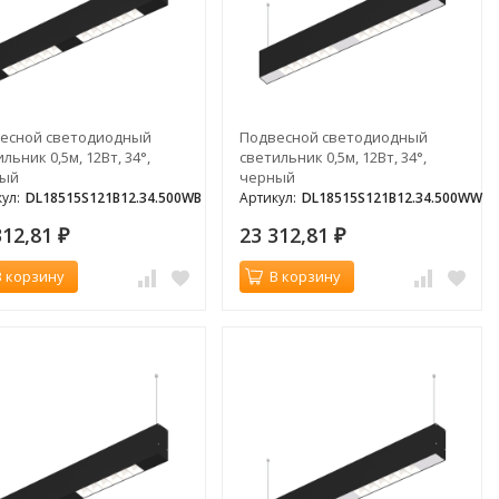
есной светодиодный
Подвесной светодиодный
льник 0,5м, 12Вт, 34°,
светильник 0,5м, 12Вт, 34°,
ный
черный
ул:
DL18515S121B12.34.500WB
Артикул:
DL18515S121B12.34.500WW
312,81
23 312,81
₽
₽
В корзину
В корзину