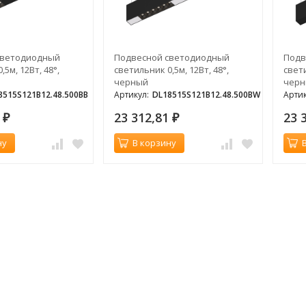
светодиодный
Подвесной светодиодный
Подв
5м, 12Вт, 48°,
светильник 0,5м, 12Вт, 48°,
свети
черный
чер
8515S121B12.48.500BB
Артикул:
DL18515S121B12.48.500BW
Артик
1
23 312,81
23 
₽
₽
ну
В корзину