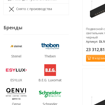
Снято с производства
Бренды
Подвесной 
светильник 0,
черный
Артикул:
DL1
23 312,8
Steinel
Theben
В корзи
ESYLUX
B.E.G. Luxomat
Qenvi
Schneider