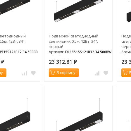
светодиодный
Подвесной светодиодный
Подв
5м, 12Вт, 34°,
светильник 0,5м, 12Вт, 34°,
свети
черный
чер
8515S121B12.34.500BB
Артикул:
DL18515S121B12.34.500BW
Артик
1
23 312,81
23 
₽
₽
ну
В корзину