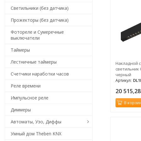
Светильники (без датчика)
Прожекторы (без датчика)
Фотореле и Сумеречные
выключатели
Таймеры
Лестничные таймеры
Накладной 
светильник 0,
Счетчики наработки часов
черный
Артикул:
DL1
Реле времени
20 515,2
Импульсное реле
В корзи
Диммеры
Автоматы, Узо, Диффы
Умный дом Theben KNX