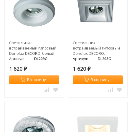
Светильник
Светильник
встраиваемый гипсовый
встраиваемый гипсовый
Donolux DECORO, белый
Donolux DECORO,
квадратный, GU5.3, белый
Артикул:
DL209G
Артикул:
DL208G
1 620
1 620
₽
₽
В корзину
В корзину