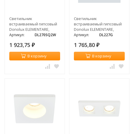
Светильник
Светильник
встраиваемый гипсовый
встраиваемый гипсовый
Donolux ELEMENTARE,
Donolux ELEMENTARE,
2xGU10
белый
Артикул:
DL270SQ2W
Артикул:
DL227G
1 923,75
1 765,80
₽
₽
В корзину
В корзину