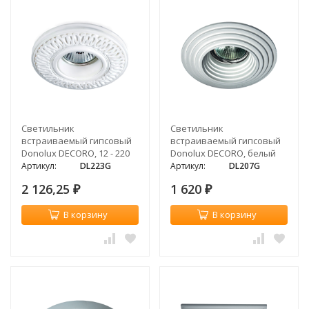
Светильник
Светильник
встраиваемый гипсовый
встраиваемый гипсовый
Donolux DECORO, 12 - 220
Donolux DECORO, белый
В, белый
Артикул:
DL223G
Артикул:
DL207G
2 126,25
1 620
₽
₽
В корзину
В корзину