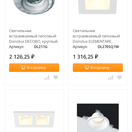
Светильник
Светильник
встраиваемый гипсовый
встраиваемый гипсовый
Donolux DECORO, круглый,
Donolux ELEMENTARE,
GU5.3, белый
1xGU10
Артикул:
DL211G
Артикул:
DL270SQ1W
2 126,25
1 316,25
₽
₽
В корзину
В корзину