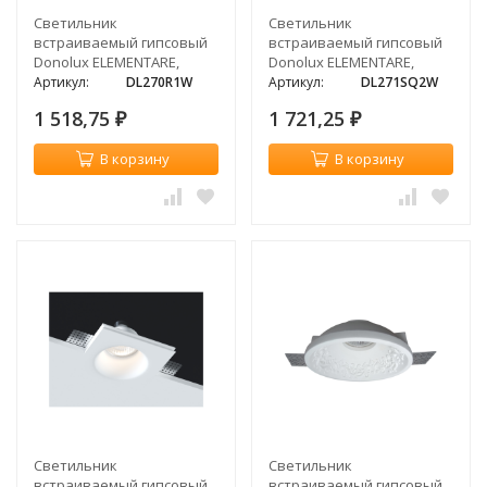
Светильник
Светильник
встраиваемый гипсовый
встраиваемый гипсовый
Donolux ELEMENTARE,
Donolux ELEMENTARE,
белый, 1xGU10
белый, 2xGU10
Артикул:
DL270R1W
Артикул:
DL271SQ2W
1 518,75
1 721,25
₽
₽
В корзину
В корзину
Светильник
Светильник
встраиваемый гипсовый
встраиваемый гипсовый