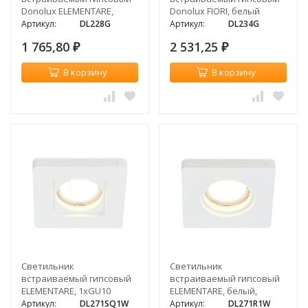
Donolux ELEMENTARE,
Donolux FIORI, белый
квадратный, белый
Артикул:
DL228G
Артикул:
DL234G
1 765,80
2 531,25
₽
₽
В корзину
В корзину
Светильник
Светильник
встраиваемый гипсовый
встраиваемый гипсовый
ELEMENTARE, 1xGU10
ELEMENTARE, белый,
1xGU10
Артикул:
DL271SQ1W
Артикул:
DL271R1W