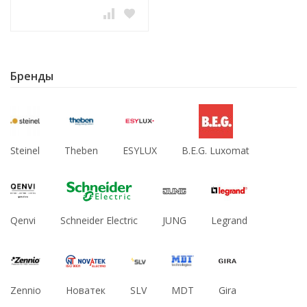
Бренды
Steinel
Theben
ESYLUX
B.E.G. Luxomat
Qenvi
Schneider Electric
JUNG
Legrand
Zennio
Новатек
SLV
MDT
Gira