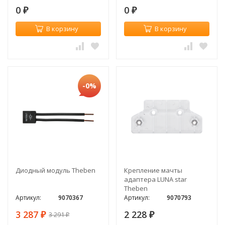
0
0
₽
₽
В корзину
В корзину
-0%
Диодный модуль Theben
Крепление мачты
адаптера LUNA star
Theben
Артикул:
9070367
Артикул:
9070793
3 287
2 228
3 291
₽
₽
₽