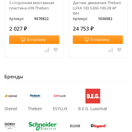
2-сторонняя монтажная
Датчик движения Theben
пластина iON Theben
LUXA 103 S360-100-28 AP
WH
Артикул:
9070822
Артикул:
1030082
2 027
24 753
₽
₽
В корзину
В корзину
Бренды
Steinel
Theben
ESYLUX
B.E.G. Luxomat