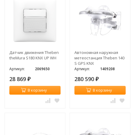
Датчик движения Theben
Автономная наружная
theMura S180 KNX UP WH
метеостанция Theben 140
S GPS KNX
Артикул:
2069650
Артикул:
1409208
28 869
280 590
₽
₽
В корзину
В корзину