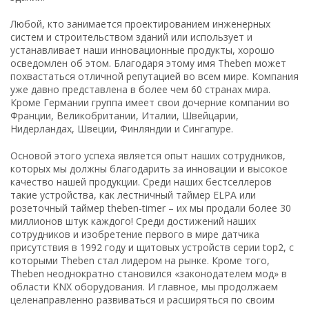
Любой, кто занимается проектированием инженерных
систем и строительством зданий или использует и
устанавливает наши инновационные продукты, хорошо
осведомлен об этом. Благодаря этому имя Theben может
похвастаться отличной репутацией во всем мире. Компания
уже давно представлена в более чем 60 странах мира.
Кроме Германии группа имеет свои дочерние компании во
Франции, Великобритании, Италии, Швейцарии,
Нидерландах, Швеции, Финляндии и Сингапуре.
Основой этого успеха является опыт наших сотрудников,
которых мы должны благодарить за инновации и высокое
качество нашей продукции. Среди наших бестселлеров
такие устройства, как лестничный таймер ELPA или
розеточный таймер theben-timer – их мы продали более 30
миллионов штук каждого! Среди достижений наших
сотрудников и изобретение первого в мире датчика
присутствия в 1992 году и щитовых устройств серии top2, с
которыми Theben стал лидером на рынке. Кроме того,
Theben неоднократно становился «законодателем мод» в
области KNX оборудования. И главное, мы продолжаем
целенаправленно развиваться и расширяться по своим