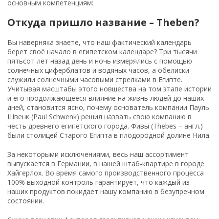
основным компетенциям:
Откуда пришло название – Theben?
Вы наверняка знаете, что наш фактический календарь
берет своё начало в египетском календаре? Три тысячи
пятьсот лет назад день и ночь измерялись с помощью
солнечных циферблатов и водяных часов, а обелиски
служили солнечными часовыми стрелками в Египте.
Учитывая масштабы этого новшества на том этапе истории
и его продолжающееся влияние на жизнь людей до наших
дней, становится ясно, почему основатель компании Пауль
Швенк (Paul Schwenk) решил назвать свою компанию в
честь древнего египетского города. Фивы (Thebes – англ.)
были столицей Старого Египта в плодородной долине Нила.
За некоторыми исключениями, весь наш ассортимент
выпускается в Германии, в нашей штаб-квартире в городе
Хайгерлох. Во время самого производственного процесса
100% выходной контроль гарантирует, что каждый из
наших продуктов покидает нашу компанию в безупречном
состоянии.