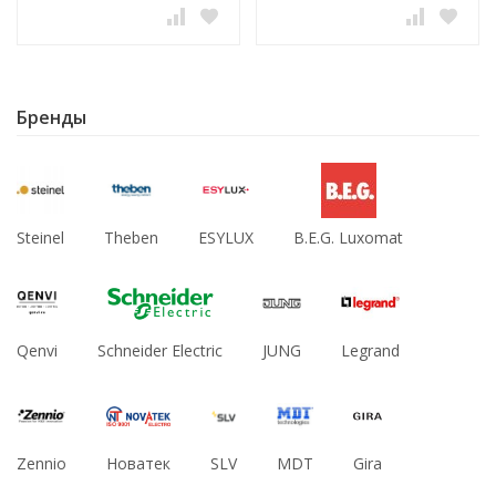
Бренды
Steinel
Theben
ESYLUX
B.E.G. Luxomat
Qenvi
Schneider Electric
JUNG
Legrand
Zennio
Новатек
SLV
MDT
Gira