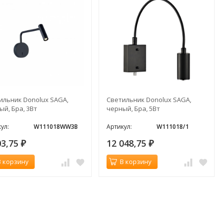
ильник Donolux SAGA,
Светильник Donolux SAGA,
ый, Бра, 3Вт
черный, Бра, 5Вт
ул:
W111018WW3B
Артикул:
W111018/1
03,75
12 048,75
₽
₽
В корзину
В корзину