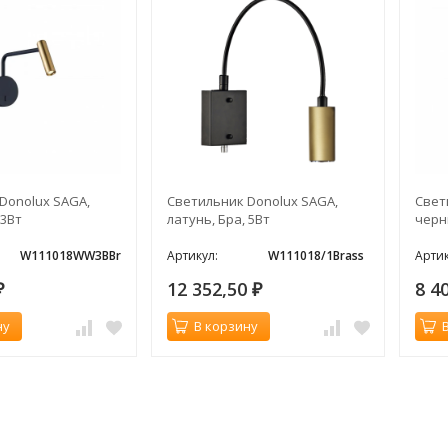
Donolux SAGA,
Светильник Donolux SAGA,
Свет
 3Вт
латунь, Бра, 5Вт
черн
W111018WW3BBr
Артикул:
W111018/1Brass
Артик
12 352,50
8 4
₽
₽
ну
В корзину