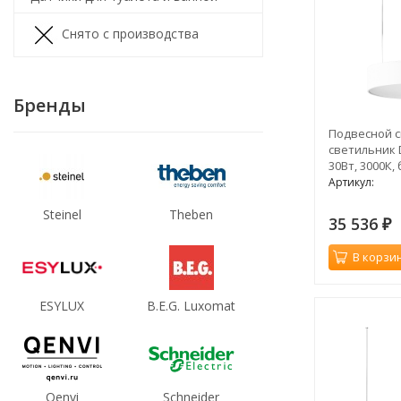
Снято с производства
Бренды
Подвесной 
светильник 
30Вт, 3000К,
Артикул:
Steinel
Theben
35 536
₽
В корзи
ESYLUX
B.E.G. Luxomat
Qenvi
Schneider