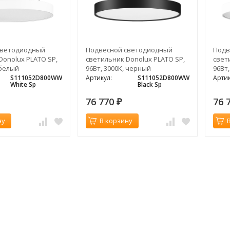
светодиодный
Подвесной светодиодный
Подв
Donolux PLATO SP,
светильник Donolux PLATO SP,
свет
 белый
96Вт, 3000К, черный
96Вт,
S111052D800WW
Артикул:
S111052D800WW
Артик
White Sp
Black Sp
76 770
76 
₽
ну
В корзину