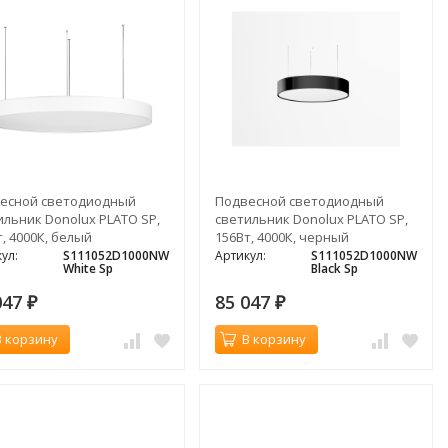
есной светодиодный
Подвесной светодиодный
ильник Donolux PLATO SP,
светильник Donolux PLATO SP,
, 4000К, белый
156Вт, 4000К, черный
ул:
S111052D1000NW
Артикул:
S111052D1000NW
White Sp
Black Sp
047
85 047
₽
₽
В корзину
В корзину