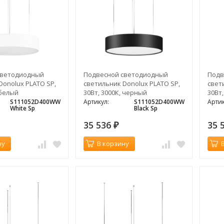
светодиодный
Подвесной светодиодный
Подв
Donolux PLATO SP,
светильник Donolux PLATO SP,
свет
 белый
30Вт, 3000К, черный
30Вт,
S111052D400WW
Артикул:
S111052D400WW
Артик
White Sp
Black Sp
35 536
35 
₽
ну
В корзину