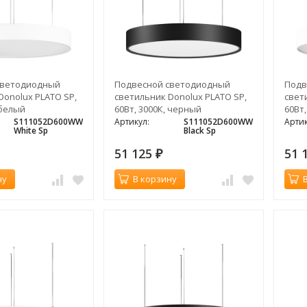
светодиодный
Подвесной светодиодный
Подв
Donolux PLATO SP,
светильник Donolux PLATO SP,
свет
 белый
60Вт, 3000К, черный
60Вт,
S111052D600WW
Артикул:
S111052D600WW
Артик
White Sp
Black Sp
51 125
51 
₽
ну
В корзину