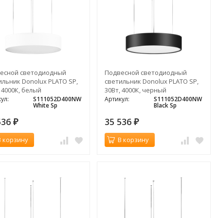
есной светодиодный
Подвесной светодиодный
ильник Donolux PLATO SP,
светильник Donolux PLATO SP,
 4000К, белый
30Вт, 4000К, черный
ул:
S111052D400NW
Артикул:
S111052D400NW
White Sp
Black Sp
536
35 536
₽
₽
В корзину
В корзину