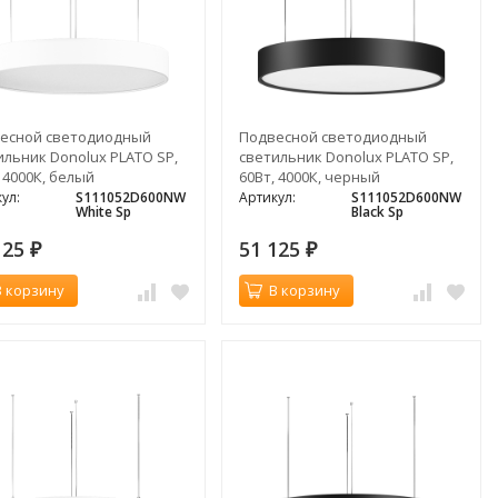
есной светодиодный
Подвесной светодиодный
ильник Donolux PLATO SP,
светильник Donolux PLATO SP,
 4000К, белый
60Вт, 4000К, черный
ул:
S111052D600NW
Артикул:
S111052D600NW
White Sp
Black Sp
125
51 125
₽
₽
В корзину
В корзину