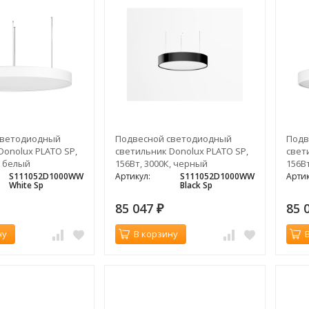
светодиодный
Подвесной светодиодный
Подв
Donolux PLATO SP,
светильник Donolux PLATO SP,
свет
, белый
156Вт, 3000К, черный
156Вт
S111052D1000WW
Артикул:
S111052D1000WW
Артик
White Sp
Black Sp
85 047
85 
₽
ну
В корзину