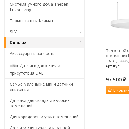
Система умного дома Theben
LuxorLiving
Термостаты и Климат
SLV
Donolux
Подвесной 
Аксессуары и запчасти
светильник 
192Вт, 3000К
Датчики движения и
Артикул:
присутствия DALI
97 500
₽
Самые маленькие мини датчики
движения
В корзи
Датчики для склада и высоких
помещений
Для коридоров и узких помещений
Датчики для туалета и ванной