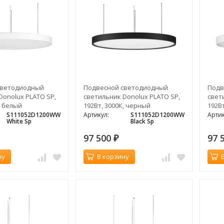
светодиодный
Подвесной светодиодный
Подв
Donolux PLATO SP,
светильник Donolux PLATO SP,
свет
, белый
192Вт, 3000К, черный
192Вт
S111052D1200WW
Артикул:
S111052D1200WW
Артик
White Sp
Black Sp
97 500
97 
₽
ну
В корзину