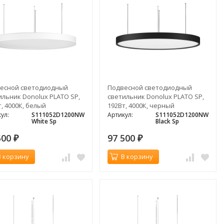
есной светодиодный
Подвесной светодиодный
ильник Donolux PLATO SP,
светильник Donolux PLATO SP,
, 4000К, белый
192Вт, 4000К, черный
ул:
S111052D1200NW
Артикул:
S111052D1200NW
White Sp
Black Sp
500
97 500
₽
₽
В корзину
В корзину