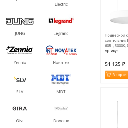
Electric
JUNG
Legrand
Подвесной 
светильник 
60Вт, 3000К,
Артикул:
Zennio
Новатек
51 125
₽
В корзи
SLV
MDT
Gira
Donolux