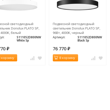
есной светодиодный
Подвесной светодиодный
ильник Donolux PLATO SP,
светильник Donolux PLATO SP,
 4000К, белый
96Вт, 4000К, черный
ул:
S111052D800NW
Артикул:
S111052D800NW
White Sp
Black Sp
770
76 770
₽
₽
В корзину
В корзину