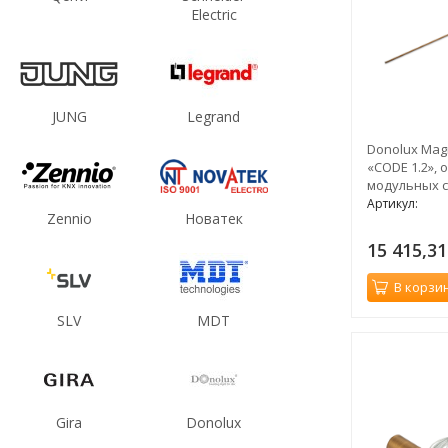
Electric
JUNG
Legrand
Donolux Mag
«CODE 1.2», 
модульных с
L2000 мм, DC
Артикул:
Zennio
Новатек
бронза
15 415,3
В корзи
SLV
MDT
Gira
Donolux