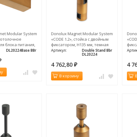
net Modular System
Donolux Magnet Modular System
Dono
 потолочное
«CODE 1.2», стойка с двойным
«COD
ля блока питания,
фиксатором, H135 мм, темная
фикс
0 мм, темная
бронза
DL20224Base BBr
Артикул:
Double Stand Bbr
Артик
DL20224
₽
4 762,80
4 7
₽
ну
В корзину