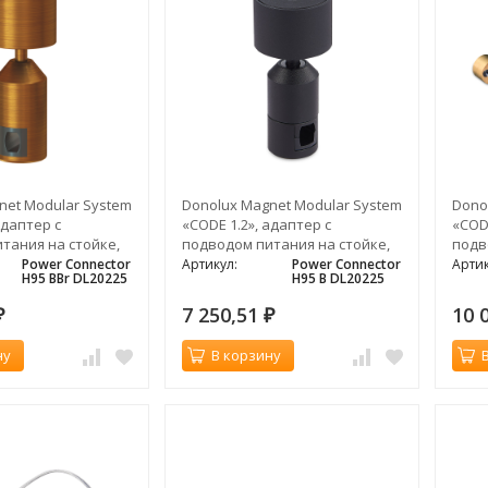
net Modular System
Donolux Magnet Modular System
Dono
адаптер с
«CODE 1.2», адаптер с
«CODE
тания на стойке,
подводом питания на стойке,
подв
емная бронза
H94, 5мм, черный
длин
Power Connector
Артикул:
Power Connector
Артик
H95 BBr DL20225
H95 B DL20225
7 250,51
10 
₽
₽
ну
В корзину