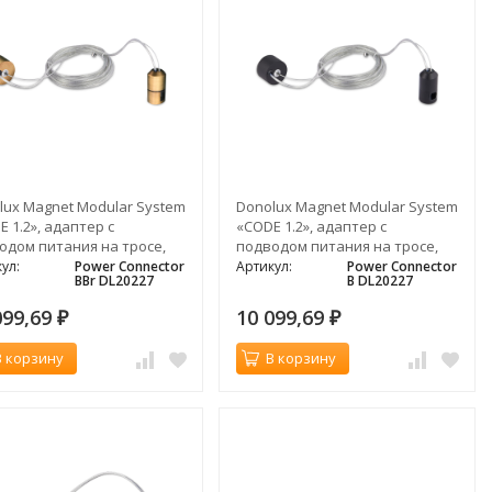
lux Magnet Modular System
Donolux Magnet Modular System
 1.2», адаптер с
«CODE 1.2», адаптер с
одом питания на тросе,
подводом питания на тросе,
а провода 3000 мм
длина провода 3000 мм
ул:
Power Connector
Артикул:
Power Connector
BBr DL20227
B DL20227
099,69
10 099,69
₽
₽
В корзину
В корзину