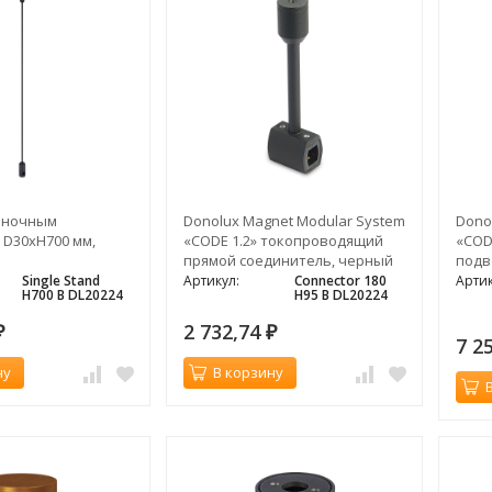
диночным
Donolux Magnet Modular System
Dono
 D30xH700 мм,
«CODE 1.2» токопроводящий
«CODE
прямой соединитель, черный
подв
H135
Single Stand
Артикул:
Connector 180
Артик
H700 B DL20224
H95 B DL20224
2 732,74
₽
₽
7 2
ну
В корзину