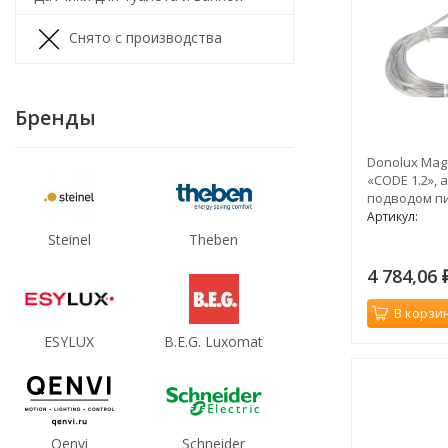
Снято с производства
Бренды
Donolux Mag
«CODE 1.2», 
подводом пи
провода 300
Артикул:
бронза
Steinel
Theben
4 784,06
В корзи
ESYLUX
B.E.G. Luxomat
Qenvi
Schneider