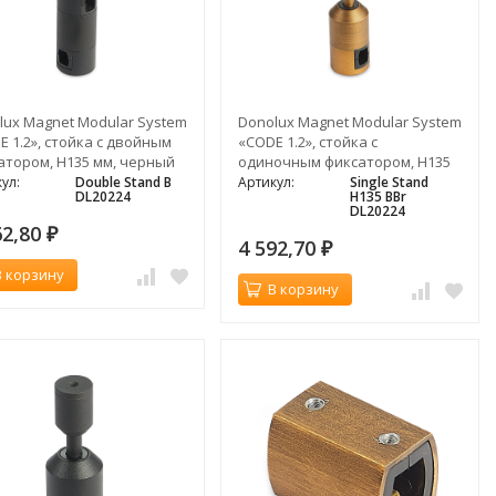
lux Magnet Modular System
Donolux Magnet Modular System
E 1.2», стойка с двойным
«CODE 1.2», стойка с
атором, H135 мм, черный
одиночным фиксатором, H135
мм, темная бронза
ул:
Double Stand B
Артикул:
Single Stand
DL20224
H135 BBr
DL20224
62,80
₽
4 592,70
₽
В корзину
В корзину