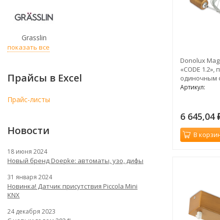
Grasslin
показать все
Donolux Mag
«CODE 1.2», 
Прайсы в Excel
одиночным 
троса 3000 
Артикул:
Прайс-листы
6 645,04
Новости
В корзи
18 июня 2024
Новый бренд Doepke: автоматы, узо, дифы
31 января 2024
Новинка! Датчик присутствия Piccola Minі
KNX
24 декабря 2023