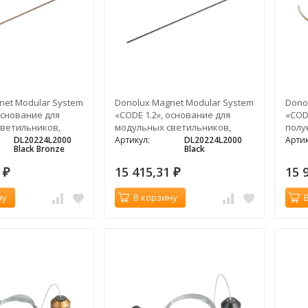
net Modular System
Donolux Magnet Modular System
Dono
основание для
«CODE 1.2», основание для
«COD
ветильников,
модульных светильников,
полу
24V, темная
L2000 мм, DC24V, черный
свет
DL20224L2000
Артикул:
DL20224L2000
Артик
Black Bronze
Black
брон
1
15 415,31
15 
₽
₽
ну
В корзину