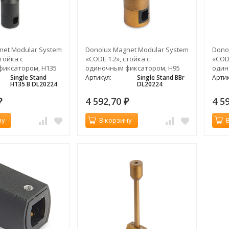
net Modular System
Donolux Magnet Modular System
Dono
стойка с
«CODE 1.2», стойка с
«CODE
фиксатором, H135
одиночным фиксатором, H95
один
мм, темная бронза
мм, 
Single Stand
Артикул:
Single Stand BBr
Артик
H135 B DL20224
DL20224
4 592,70
4 5
₽
₽
ну
В корзину