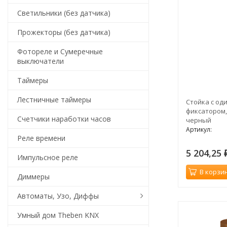
Светильники (без датчика)
Прожекторы (без датчика)
Фотореле и Сумеречные
выключатели
Таймеры
Лестничные таймеры
Cтойка с о
фиксатором,
Счетчики наработки часов
черный
Артикул:
Реле времени
5 204,25
Импульсное реле
В корзи
Диммеры
Автоматы, Узо, Диффы
Умный дом Theben KNX