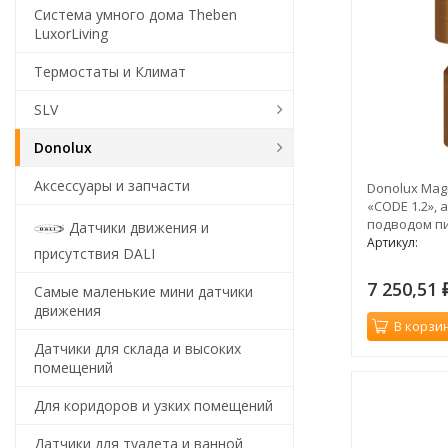
Система умного дома Theben
LuxorLiving
Термостаты и Климат
SLV
Donolux
Аксессуары и запчасти
Donolux Mag
«CODE 1.2», 
подводом пи
Датчики движения и
H94, 5мм, т
Артикул:
присутствия DALI
7 250,51
Самые маленькие мини датчики
движения
В корзи
Датчики для склада и высоких
помещений
Для коридоров и узких помещений
Датчики для туалета и ванной