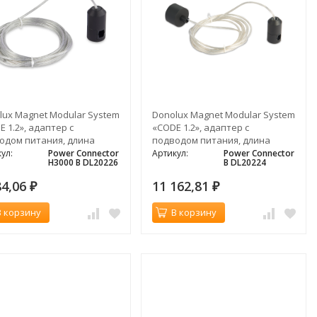
lux Magnet Modular System
Donolux Magnet Modular System
 1.2», адаптер с
«CODE 1.2», адаптер с
одом питания, длина
подводом питания, длина
ода 3000 мм, черный
провода 3000 мм, черный
ул:
Power Connector
Артикул:
Power Connector
H3000 B DL20226
B DL20224
84,06
11 162,81
₽
₽
В корзину
В корзину