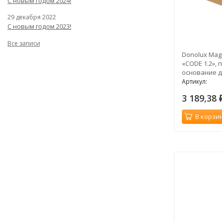
С новым годом 2024!
29 декабря 2022
С новым годом 2023!
Все записи
Donolux Mag
«CODE 1.2»,
основание д
L250xW60xH5
Артикул:
бронза
3 189,38
В корзи