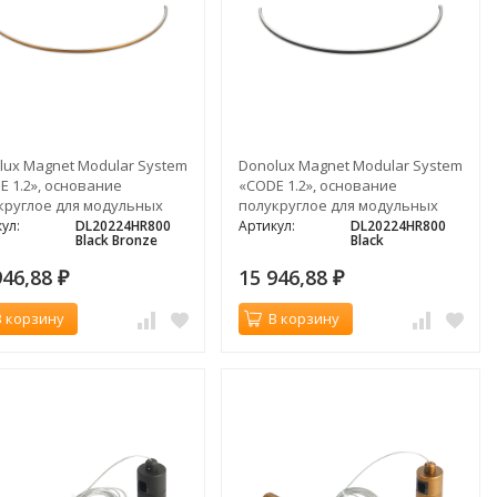
lux Magnet Modular System
Donolux Magnet Modular System
E 1.2», основание
«CODE 1.2», основание
круглое для модульных
полукруглое для модульных
ильников, D800 мм, темная
светильников, D800 мм,
ул:
DL20224HR800
Артикул:
DL20224HR800
Black Bronze
Black
за
черный
946,88
15 946,88
₽
₽
В корзину
В корзину