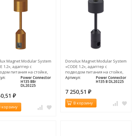
lux Magnet Modular System
Donolux Magnet Modular System
 1.2», адаптер с
«CODE 1.2», адаптер с
одом питания на стойке,
подводом питания на стойке,
мм, темная бронза
H135мм, черный
ул:
Power Connector
Артикул:
Power Connector
H135 BBr
H135 B DL20225
DL20225
7 250,51
₽
50,51
₽
В корзину
В корзину