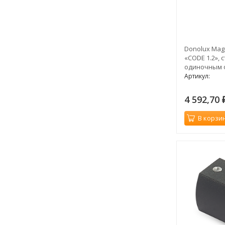
Donolux Mag
«CODE 1.2», 
одиночным 
мм, черный
Артикул:
4 592,70
В корзи