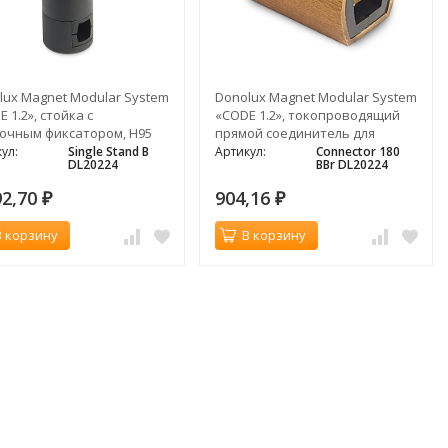
lux Magnet Modular System
Donolux Magnet Modular System
 1.2», стойка с
«CODE 1.2», токопроводящий
очным фиксатором, H95
прямой соединитель для
черный
оснований, L30xW21 м, темная
ул:
Single Stand B
Артикул:
Connector 180
DL20224
BBr DL20224
бронза
92,70
904,16
₽
₽
В корзину
В корзину