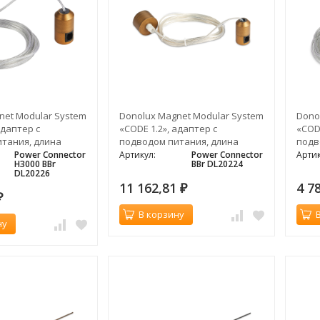
net Modular System
Donolux Magnet Modular System
Dono
адаптер с
«CODE 1.2», адаптер с
«CODE
тания, длина
подводом питания, длина
подв
0 мм, темная
провода 3000 мм, темная
пров
Power Connector
Артикул:
Power Connector
Артик
H3000 BBr
BBr DL20224
бронза
DL20226
11 162,81
4 7
₽
₽
В корзину
ну