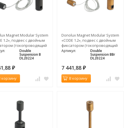
lux Magnet Modular System
Donolux Magnet Modular System
E 1.2», подвес с двойным
«CODE 1.2», подвес с двойным
атором (токопроводящий
фиксатором (токопроводящий
у ярусами)
между ярусами)
ул:
Double
Артикул:
Double
Suspension B
Suspension BBr
DL20224
DL20224
41,88
7 441,88
₽
₽
В корзину
В корзину