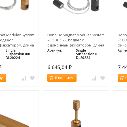
net Modular System
Donolux Magnet Modular System
Dono
подвес c
«CODE 1.2», подвес c
«COD
фиксатором, длина
одиночным фиксатором, длина
фикс
мм, темная бронза
троса 3000 мм, черный
межд
Single
Артикул:
Single
Артик
Suspension BBr
Suspension B
DL20224
DL20224
6 645,04
7 4
₽
₽
ну
В корзину