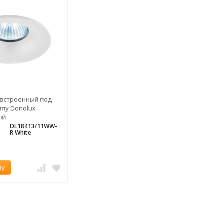
 встроенный под
пу Donolux
ый
DL18413/11WW-
R White
ну