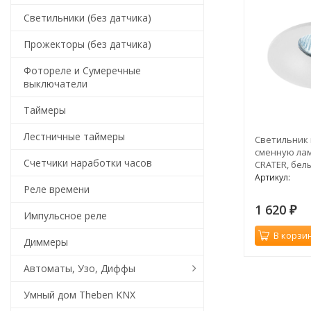
Светильники (без датчика)
Прожекторы (без датчика)
Фотореле и Сумеречные
выключатели
Таймеры
Лестничные таймеры
Светильник
сменную лам
Счетчики наработки часов
CRATER, бел
Артикул:
Реле времени
1 620
₽
Импульсное реле
В корзи
Диммеры
Автоматы, Узо, Диффы
Умный дом Theben KNX