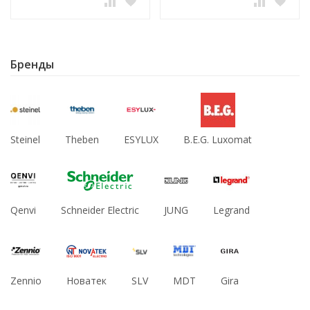
Бренды
Steinel
Theben
ESYLUX
B.E.G. Luxomat
Qenvi
Schneider Electric
JUNG
Legrand
Zennio
Новатек
SLV
MDT
Gira