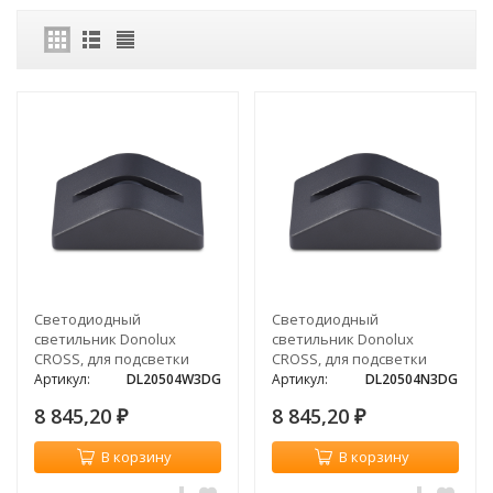
Светодиодный
Светодиодный
светильник Donolux
светильник Donolux
CROSS, для подсветки
CROSS, для подсветки
окон, стен, полов, 3Вт,
окон, стен, полов, 3Вт,
Артикул:
DL20504W3DG
Артикул:
DL20504N3DG
3000К
4000К
8 845,20
8 845,20
₽
₽
В корзину
В корзину