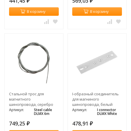
441,45
569,03
₽
₽
В корзину
В корзину
Cтальной трос для
I-образный соединитель
магнитного
для магниного
шинопровода, серебро
шинопровода, белый
Артикул:
Steel cable
Артикул:
I connector
DLMX 6m
DLMX White
749,25
478,91
₽
₽