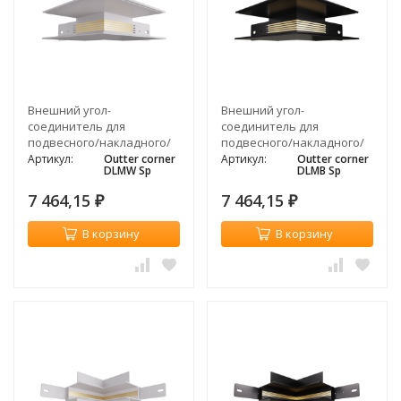
Внешний угол-
Внешний угол-
соединитель для
соединитель для
подвесного/накладного/
подвесного/накладного/
встраиваемого
встраиваемого
Артикул:
Outter corner
Артикул:
Outter corner
DLMW Sp
DLMB Sp
магнитного
магнитного
шинопровода, белый
шинопровода, черный
7 464,15
7 464,15
₽
₽
В корзину
В корзину