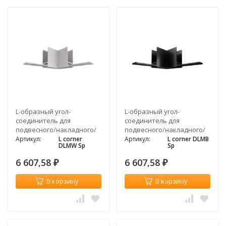
L-образный угол-
L-образный угол-
соединитель для
соединитель для
подвесного/накладного/
подвесного/накладного/
встраиваемого
встраиваемого
Артикул:
L corner
Артикул:
L corner DLMB
DLMW Sp
Sp
магнитного
магнитного
шинопровода, белый
шинопровода, черный
6 607,58
6 607,58
₽
₽
В корзину
В корзину