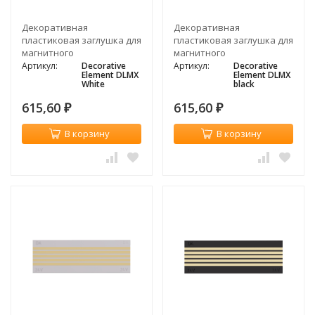
Декоративная
Декоративная
пластиковая заглушка для
пластиковая заглушка для
магнитного
магнитного
шинопровода, белый
шинопровода, черный
Артикул:
Decorative
Артикул:
Decorative
Element DLMX
Element DLMX
White
black
615,60
615,60
₽
₽
В корзину
В корзину