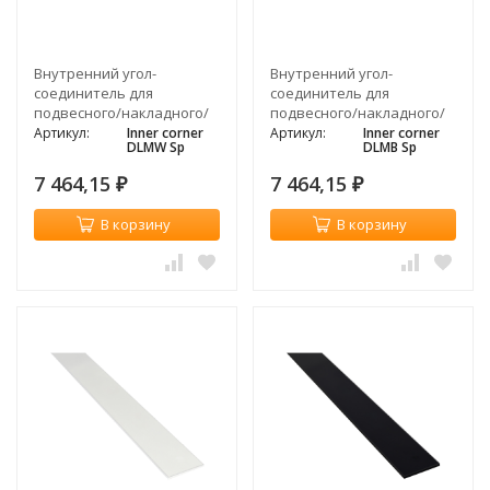
Внутренний угол-
Внутренний угол-
соединитель для
соединитель для
подвесного/накладного/
подвесного/накладного/
встраиваемого
встраиваемого
Артикул:
Inner corner
Артикул:
Inner corner
DLMW Sp
DLMB Sp
магнитного
магнитного
шинопровода, белый
шинопровода, черный
7 464,15
7 464,15
₽
₽
В корзину
В корзину