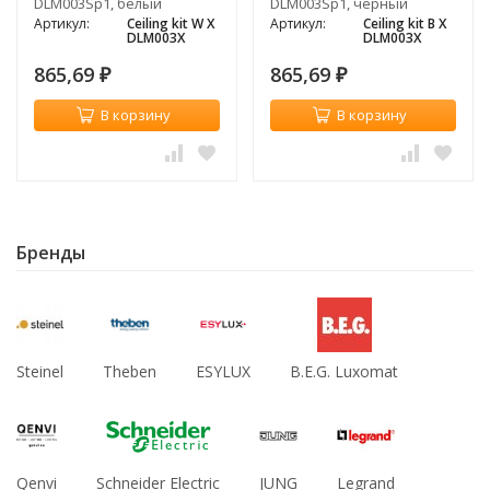
DLM003Sp1, белый
DLM003Sp1, черный
Артикул:
Ceiling kit W X
Артикул:
Ceiling kit B X
DLM003X
DLM003X
865,69
865,69
₽
₽
В корзину
В корзину
Бренды
Steinel
Theben
ESYLUX
B.E.G. Luxomat
Qenvi
Schneider Electric
JUNG
Legrand