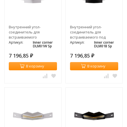
Внутренний угол-
Внутренний угол-
соединитель для
соединитель для
встраиваемого
встраиваемого под
магнитного
штукатурку магнитного
Артикул:
Inner corner
Артикул:
Inner corner
DLM01W Sp
DLM01B Sp
шинопровода, белый
шинопровода, черный
7 196,85
7 196,85
₽
₽
В корзину
В корзину