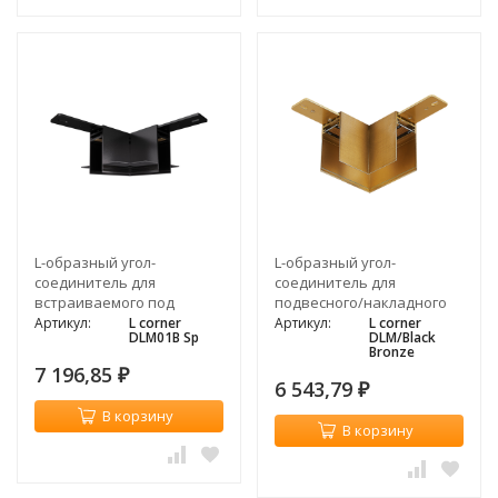
L-образный угол-
L-образный угол-
соединитель для
соединитель для
встраиваемого под
подвесного/накладного
штукатурку магнитного
магнитного
Артикул:
L corner
Артикул:
L corner
DLM01B Sp
DLM/Black
шинопровода, черный
шинопровода, бронза
Bronze
7 196,85
₽
6 543,79
₽
В корзину
В корзину