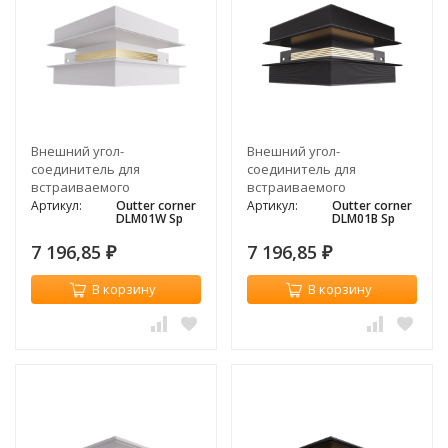
Внешний угол-
Внешний угол-
соединитель для
соединитель для
встраиваемого
встраиваемого
магнитного
магнитного
Артикул:
Outter corner
Артикул:
Outter corner
DLM01W Sp
DLM01B Sp
шинопровода, белый
шинопровода, черный
7 196,85
7 196,85
₽
₽
В корзину
В корзину