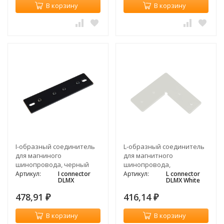
В корзину
В корзину
I-образный соединитель
L-образный соединитель
для магниного
для магнитного
шинопровода, черный
шинопровода,
98*98*33мм, белый
Артикул:
I connector
Артикул:
L connector
DLMX
DLMX White
478,91
416,14
₽
₽
В корзину
В корзину