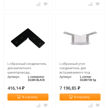
L-образный соединитель
L-образный угол-
для магнитного
соединитель для
шинопровода,
встраиваемого под
98*98*33мм, черный
штукатурку магнитного
Артикул:
L connector
Артикул:
L corner
DLMX BLACK
DLM01W Sp
шинопровода, белый
416,14
7 196,85
₽
₽
В корзину
В корзину