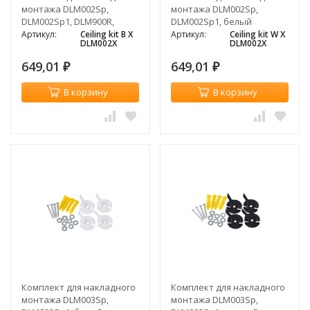
монтажа DLM002Sp,
монтажа DLM002Sp,
DLM002Sp1, DLM900R,
DLM002Sp1, белый
черный
Артикул:
Ceiling kit B X
Артикул:
Ceiling kit W X
DLM002X
DLM002X
649,01
649,01
₽
₽
В корзину
В корзину
Комплект для накладного
Комплект для накладного
монтажа DLM003Sp,
монтажа DLM003Sp,