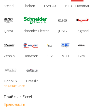
Steinel
Theben
ESYLUX
B.E.G. Luxomat
Qenvi
Schneider Electric
JUNG
Legrand
Zennio
Новатек
SLV
MDT
Gira
Donolux
Grasslin
показать все
Прайсы в Excel
Прайс-листы