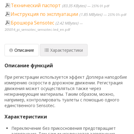
Технический паспорт
83.35 KBytes
2376 01.pdf
Инструкция по эксплуатации
1.85 MBytes
2376 01i.pdf
Брошюра Sensotec
2.42 MBytes
205014_pi_sensotec_sensotec-led_en.pdf
Описание
Характеристики
Описание функций
При регистрации используется эффект Доплера наподобие
измерению скорости в дорожном движении. Регистрация
движения может осуществляться также через
неэкранирующие материалы. Таким образом, можно,
например, контролировать туалеты с помощью одного
единственного Sensotec.
Характеристики
Переключение без прикосновения предотвращает
загрязнение. Тем самым исключается загрязнение