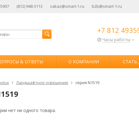
-5907
(812) 948-3113
zakaz@smart-1.ru
b2b@smart-1.ru
+7 812 4935
Часы работы
ОПРОСЫ & ОТВЕТЫ
О КОМПАНИИ
СТАТЬ
olux
Ландшафтное освещение
серия N1519
N1519
рии нет ни одного товара.