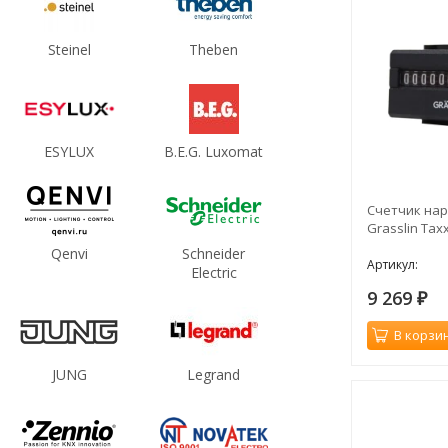
Steinel
Theben
ESYLUX
B.E.G. Luxomat
Счетчик нар
Grasslin Tax
Qenvi
Schneider
Артикул:
Electric
9 269
₽
В корзи
JUNG
Legrand