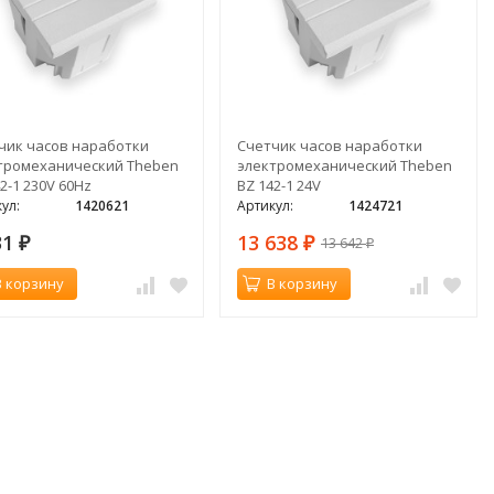
чик часов наработки
Счетчик часов наработки
тромеханический Theben
электромеханический Theben
2-1 230V 60Hz
BZ 142-1 24V
ул:
1420621
Артикул:
1424721
31
13 638
13 642
₽
₽
₽
В корзину
В корзину