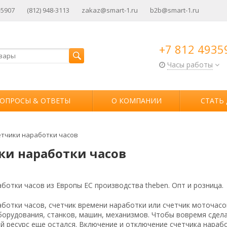
-5907
(812) 948-3113
zakaz@smart-1.ru
b2b@smart-1.ru
+7 812 4935
Часы работы
ОПРОСЫ & ОТВЕТЫ
О КОМПАНИИ
СТАТЬ
тчики наработки часов
ки наработки часов
ботки часов из Европы ЕС производства theben. Опт и розница.
аботки часов, счетчик времени наработки или счетчик моточасо
борудования, станков, машин, механизмов. Чтобы вовремя сдел
кой ресурс еще остался. Включение и отключение счетчика нар