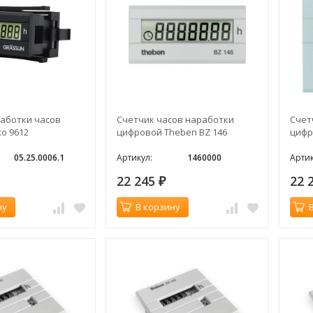
аботки часов
Счетчик часов наработки
Счет
xo 9612
цифровой Theben BZ 146
цифр
05.25.0006.1
Артикул:
1460000
Артик
22 245
22 
₽
ну
В корзину