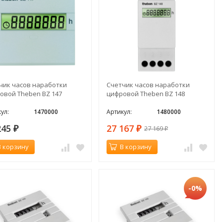
чик часов наработки
Счетчик часов наработки
овой Theben BZ 147
цифровой Theben BZ 148
ул:
1470000
Артикул:
1480000
245
27 167
27 169
₽
₽
₽
В корзину
В корзину
-0%