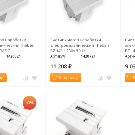
ов наработки
Счетчик часов наработки
Счет
анический Theben
электромеханический Theben
элек
80V DC
BZ 142-1 230V 50Hz
BZ 14
1420821
Артикул:
1420721
Артик
11 208
9 0
₽
ну
В корзину
-0%