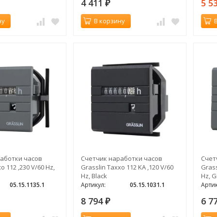
4 411
5 5
₽
ну
В корзину
аботки часов
Счетчик наработки часов
Счет
o 112 ,230 V/60 Hz,
Grasslin Taxxo 112 KA ,120 V/60
Grass
Hz, Black
Hz, G
05.15.1135.1
Артикул:
05.15.1031.1
Артик
8 794
6 7
₽