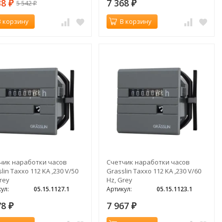
38
7 368
5 542
₽
₽
₽
В корзину
В корзину
чик наработки часов
Счетчик наработки часов
lin Taxxo 112 KA ,230 V/50
Grasslin Taxxo 112 KA ,230 V/60
rey
Hz, Grey
ул:
05.15.1127.1
Артикул:
05.15.1123.1
78
7 967
₽
₽