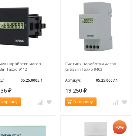
чик наработки часов
Счетчик наработки часов
lin Taxxo 9112
Grasslin Taxxo 9403
ул:
05.25.0005.1
Артикул:
05.25.0007.1
136
19 250
₽
₽
В корзину
В корзину
-0%