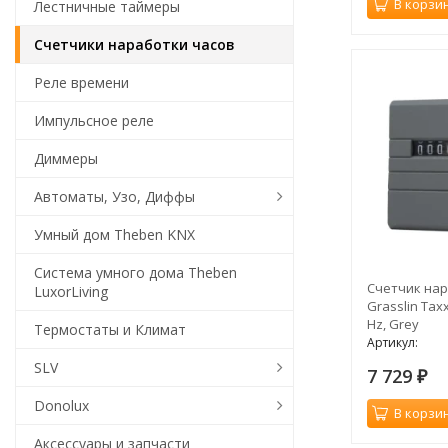
В корзи
Лестничные таймеры
Счетчики наработки часов
Реле времени
Импульсное реле
Диммеры
Автоматы, Узо, Диффы
Умный дом Theben KNX
Система умного дома Theben
Счетчик нар
LuxorLiving
Grasslin Taxx
Hz, Grey
Термостаты и Климат
Артикул:
SLV
7 729
₽
Donolux
В корзи
Аксессуары и запчасти