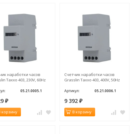
чик наработки часов
Счетчик наработки часов
lin Taxxo 403, 230V, 60Hz
Grasslin Taxxo 403, 400V, 50Hz
ул:
05.21.0005.1
Артикул:
05.21.0006.1
29
9 392
₽
₽
В корзину
В корзину