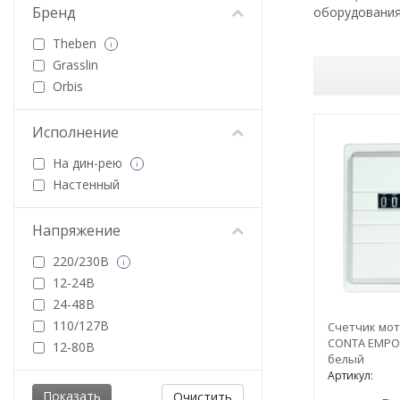
Бренд
оборудования
Theben
i
Grasslin
Orbis
Исполнение
На дин-рею
i
Настенный
Напряжение
220/230В
i
12-24В
24-48В
110/127В
Счетчик мот
CONTA EMPOT
12-80В
белый
Артикул:
Очистить