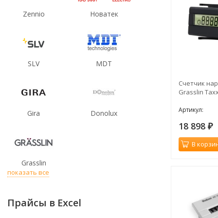
Zennio
Новатек
SLV
MDT
Счетчик нар
Grasslin Tax
Артикул:
Gira
Donolux
18 898
₽
В корзи
Grasslin
показать все
Прайсы в Excel