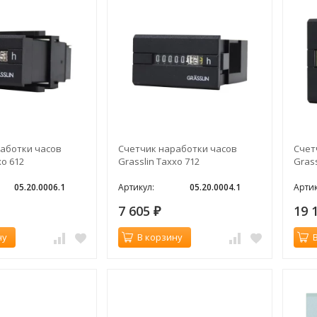
аботки часов
Счетчик наработки часов
Счет
xo 612
Grasslin Taxxo 712
Grass
05.20.0006.1
Артикул:
05.20.0004.1
Артик
7 605
19 
₽
ну
В корзину