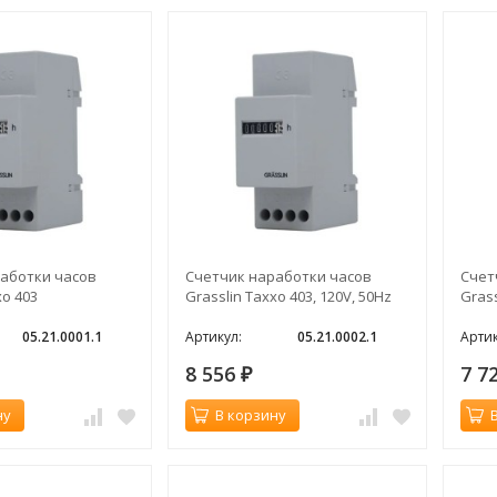
аботки часов
Счетчик наработки часов
Счет
xo 403
Grasslin Taxxo 403, 120V, 50Hz
Grass
05.21.0001.1
Артикул:
05.21.0002.1
Артик
8 556
7 7
₽
ну
В корзину