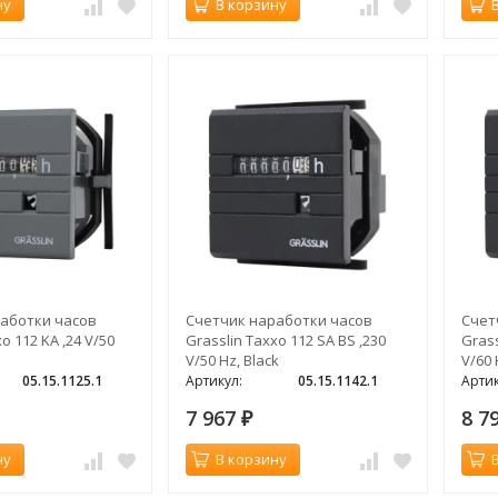
ну
В корзину
аботки часов
Счетчик наработки часов
Счет
o 112 KA ,24 V/50
Grasslin Taxxo 112 SA BS ,230
Grass
V/50 Hz, Black
V/60 
05.15.1125.1
Артикул:
05.15.1142.1
Артик
7 967
8 7
₽
ну
В корзину