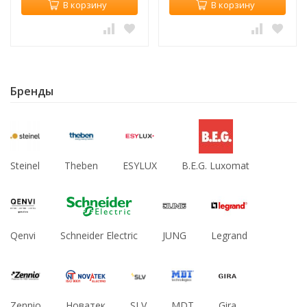
В корзину
В корзину
Бренды
Steinel
Theben
ESYLUX
B.E.G. Luxomat
Qenvi
Schneider Electric
JUNG
Legrand
Zennio
Новатек
SLV
MDT
Gira