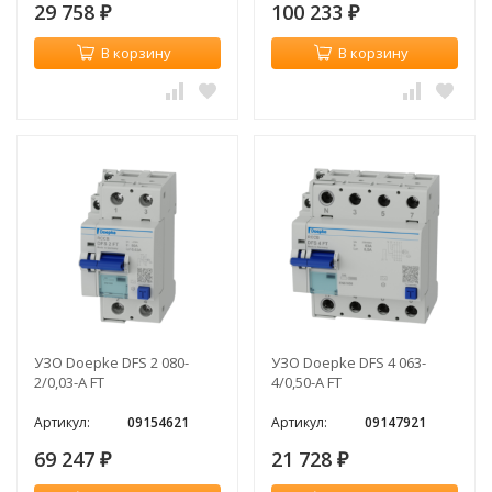
29 758
100 233
₽
₽
В корзину
В корзину
УЗО Doepke DFS 2 080-
УЗО Doepke DFS 4 063-
2/0,03-A FT
4/0,50-A FT
Артикул:
09154621
Артикул:
09147921
69 247
21 728
₽
₽