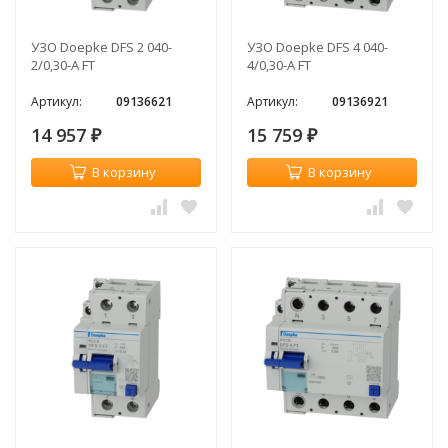
УЗО Doepke DFS 2 040-
УЗО Doepke DFS 4 040-
2/0,30-A FT
4/0,30-A FT
Артикул:
09136621
Артикул:
09136921
14 957
15 759
₽
₽
В корзину
В корзину