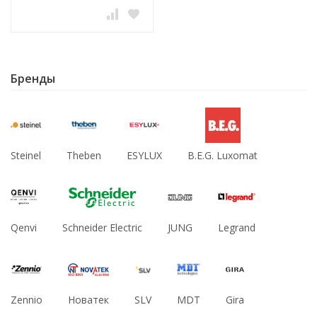
Бренды
Steinel
Theben
ESYLUX
B.E.G. Luxomat
Qenvi
Schneider Electric
JUNG
Legrand
Zennio
Новатек
SLV
MDT
Gira