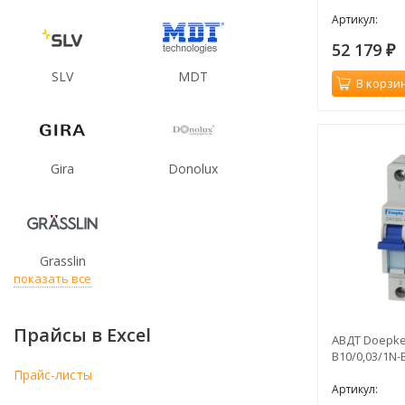
Артикул:
52 179
₽
SLV
MDT
В корзи
Gira
Donolux
Grasslin
показать все
Прайсы в Excel
АВДТ Doepke
B10/0,03/1N-
Прайс-листы
Артикул: