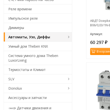
Реле времени
Импульсное реле
АВДТ Doepke
B06/0,03/1N-
Диммеры
Артикул:
Автоматы, Узо, Диффы
60 297
₽
Умный дом Theben KNX
В корзи
Система умного дома Theben
LuxorLiving
Термостаты и Климат
SLV
Donolux
Аксессуары и запчасти
Датчики движения и