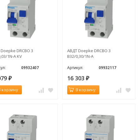
 Doepke DRCBO 3
АВДТ Doepke DRCBO 3
,03/1N-A KV
B32/0,30/1N-A
ул:
09932407
Артикул:
09932117
079
16 303
₽
₽
В корзину
В корзину