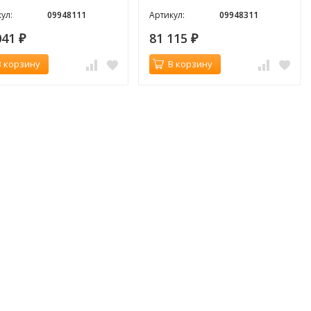
ул:
09948111
Артикул:
09948311
041
81 115
₽
₽
В корзину
В корзину