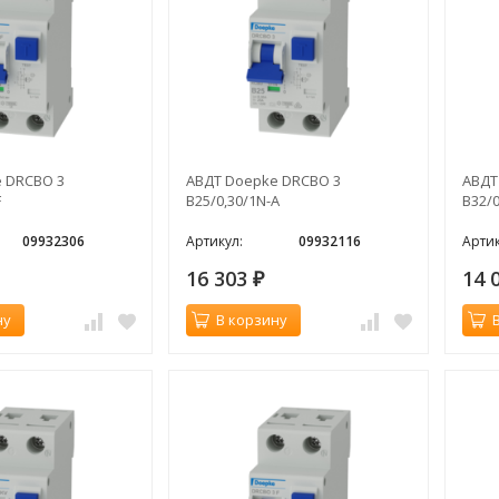
 DRCBO 3
АВДТ Doepke DRCBO 3
АВДТ
F
B25/0,30/1N-A
B32/0
09932306
Артикул:
09932116
Артик
16 303
14 
₽
ну
В корзину