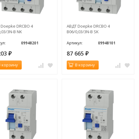
 Doepke DRCBO 4
АВДТ Doepke DRCBO 4
,03/3N-B NK
B06/0,03/3N-B SK
ул:
09948201
Артикул:
09948101
203
87 665
₽
₽
В корзину
В корзину