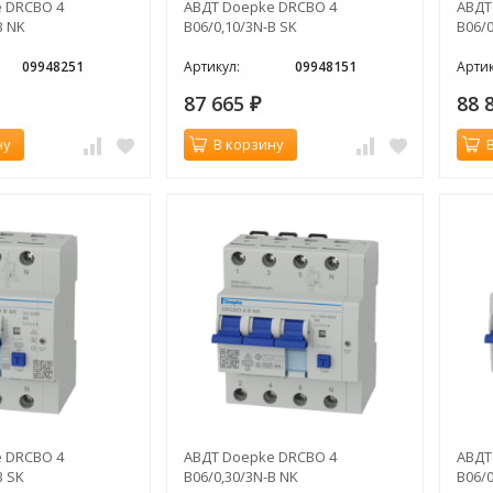
 DRCBO 4
АВДТ Doepke DRCBO 4
АВДТ
B NK
B06/0,10/3N-B SK
B06/0
09948251
Артикул:
09948151
Артик
87 665
88 
₽
ну
В корзину
 DRCBO 4
АВДТ Doepke DRCBO 4
АВДТ
B SK
B06/0,30/3N-B NK
B06/0