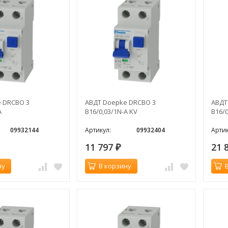
 DRCBO 3
АВДТ Doepke DRCBO 3
АВДТ
A
B16/0,03/1N-A KV
B16/0
09932144
Артикул:
09932404
Артик
11 797
21 
₽
ну
В корзину