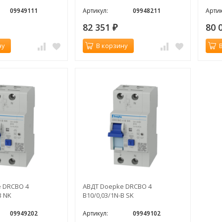
09949111
Артикул:
09948211
Артик
82 351
80 
₽
ну
В корзину
 DRCBO 4
АВДТ Doepke DRCBO 4
B NK
B10/0,03/1N-B SK
09949202
Артикул:
09949102