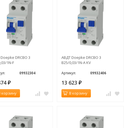
 Doepke DRCBO 3
АВДТ Doepke DRCBO 3
,03/1N-F
B25/0,03/1N-A KV
ул:
09932304
Артикул:
09932406
874
13 623
₽
₽
В корзину
В корзину