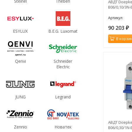
Steinel
Theben
АВДТ Doepke
B06/0,10/3N-
Артикул:
90 203
₽
ESYLUX
B.E.G. Luxomat
В корзи
Qenvi
Schneider
Electric
JUNG
Legrand
АВДТ Doepke
Zennio
Новатек
B06/0,30/1N-