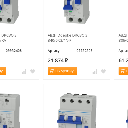
 DRCBO 3
АВДТ Doepke DRCBO 3
АВДТ
A KV
B40/0,03/1N-F
B06/0
09932408
Артикул:
09932308
Артик
21 874
61 
₽
ну
В корзину