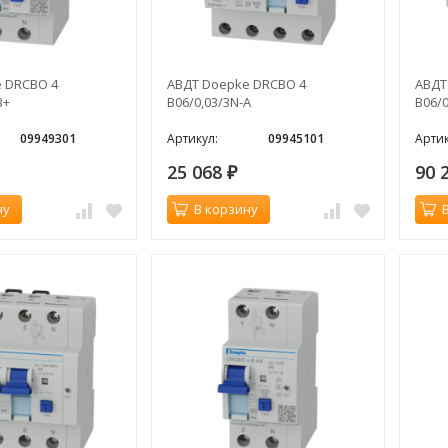
 DRCBO 4
АВДТ Doepke DRCBO 4
АВДТ
B+
B06/0,03/3N-A
B06/0
09949301
Артикул:
09945101
Артик
25 068
90 
₽
ну
В корзину