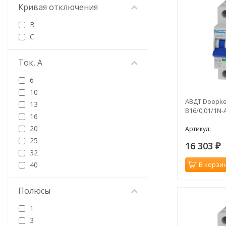
Кривая отключения
B
C
Ток, А
6
10
АВДТ Doepke
13
B16/0,01/1N-
16
20
Артикул:
25
16 303
₽
32
40
В корзи
Полюсы
1
3