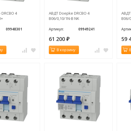
 DRCBO 4
АВДТ Doepke DRCBO 4
АВДТ
B+
B06/0,10/1N-B NK
B06/0
09948301
Артикул:
09949241
Артик
61 200
59 
₽
ну
В корзину