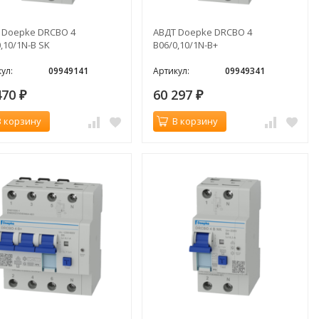
 Doepke DRCBO 4
АВДТ Doepke DRCBO 4
,10/1N-B SK
B06/0,10/1N-B+
ул:
09949141
Артикул:
09949341
470
60 297
₽
₽
В корзину
В корзину