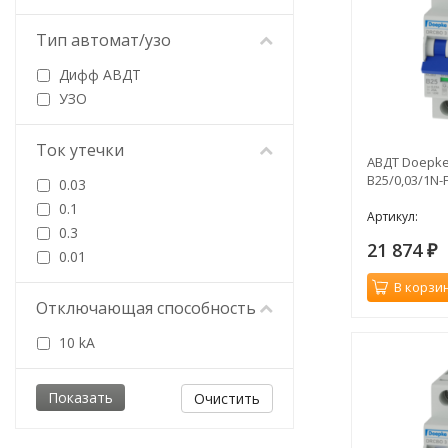
Тип автомат/узо
Дифф АВДТ
УЗО
Ток утечки
АВДТ Doepke
B25/0,03/1N-
0.03
0.1
Артикул:
0.3
21 874
₽
0.01
В корзи
Отключающая способность
10 kA
Очистить