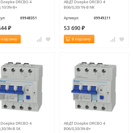
 Doepke DRCBO 4
АВДТ Doepke DRCBO 4
,10/3N-B+
B06/0,30/1N-B NK
ул:
09948351
Артикул:
09949211
844
53 690
₽
₽
В корзину
В корзину
 Doepke DRCBO 4
АВДТ Doepke DRCBO 4
,30/3N-B SK
B06/0,30/3N-B+