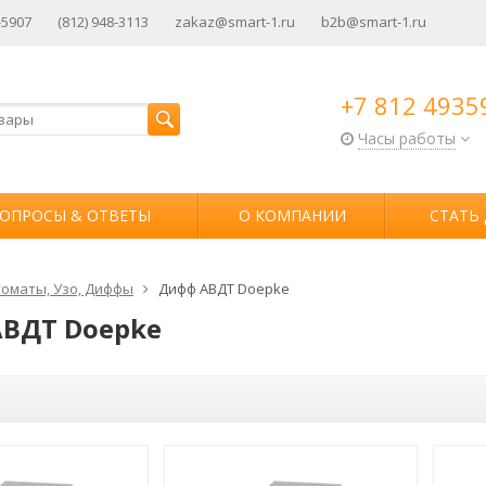
-5907
(812) 948-3113
zakaz@smart-1.ru
b2b@smart-1.ru
+7 812 4935
Часы работы
ОПРОСЫ & ОТВЕТЫ
О КОМПАНИИ
СТАТЬ
оматы, Узо, Диффы
Дифф АВДТ Doepke
ВДТ Doepke