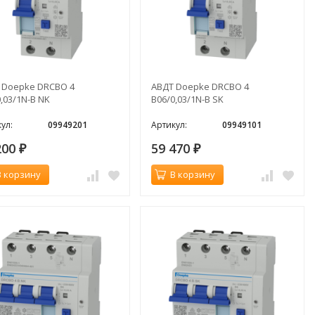
 Doepke DRCBO 4
АВДТ Doepke DRCBO 4
,03/1N-B NK
B06/0,03/1N-B SK
ул:
09949201
Артикул:
09949101
200
59 470
₽
₽
В корзину
В корзину