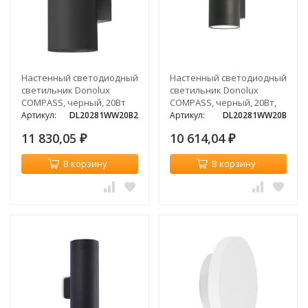
Настенный светодиодный
Настенный светодиодный
светильник Donolux
светильник Donolux
COMPASS, черный, 20Вт
COMPASS, черный, 20Вт,
38 °
Артикул:
DL20281WW20B2
Артикул:
DL20281WW20B
11 830,05
10 614,04
₽
₽
В корзину
В корзину