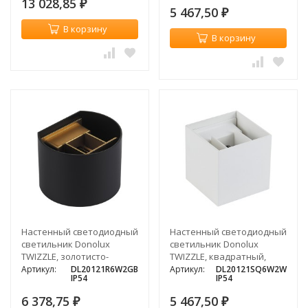
13 028,85
₽
5 467,50
₽
В корзину
В корзину
Настенный светодиодный
Настенный светодиодный
светильник Donolux
светильник Donolux
TWIZZLE, золотисто-
TWIZZLE, квадратный,
черный, 2х3Вт
белый, 2х3Вт
Артикул:
DL20121R6W2GB
Артикул:
DL20121SQ6W2W
IP54
IP54
6 378,75
5 467,50
₽
₽