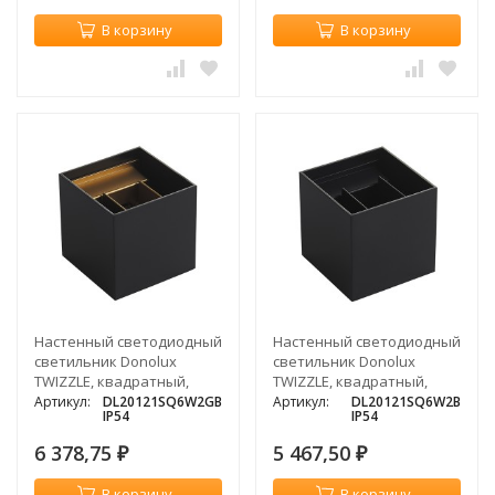
В корзину
В корзину
Настенный светодиодный
Настенный светодиодный
светильник Donolux
светильник Donolux
TWIZZLE, квадратный,
TWIZZLE, квадратный,
золотисто-черный, 2х3Вт
черный, 2х3Вт
Артикул:
DL20121SQ6W2GB
Артикул:
DL20121SQ6W2B
IP54
IP54
6 378,75
5 467,50
₽
₽
В корзину
В корзину