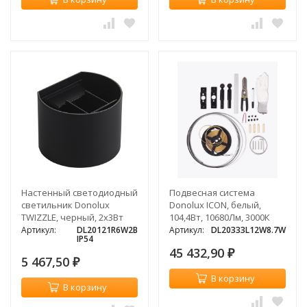
Настенный светодиодный
Подвесная система
светильник Donolux
Donolux ICON, белый,
TWIZZLE, черный, 2х3Вт
104,4Вт, 10680Лм, 3000К
Артикул:
DL20121R6W2B
Артикул:
DL20333L12W8.7W
IP54
45 432,90
₽
5 467,50
₽
В корзину
В корзину