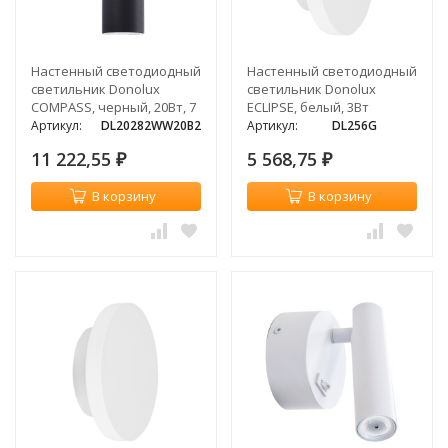
Настенный светодиодный
Настенный светодиодный
светильник Donolux
светильник Donolux
COMPASS, черный, 20Вт, 7
ECLIPSE, белый, 3Вт
°
Артикул:
DL20282WW20B2
Артикул:
DL256G
11 222,55
5 568,75
₽
₽
В корзину
В корзину