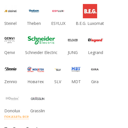
Steinel
Theben
ESYLUX
B.E.G. Luxomat
Qenvi
Schneider Electric
JUNG
Legrand
Zennio
Новатек
SLV
MDT
Gira
Donolux
Grasslin
показать все