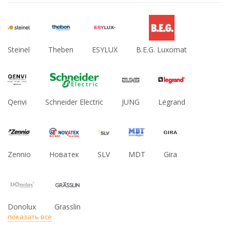
Steinel
Theben
ESYLUX
B.E.G. Luxomat
Qenvi
Schneider Electric
JUNG
Legrand
Zennio
Новатек
SLV
MDT
Gira
Donolux
Grasslin
показать все