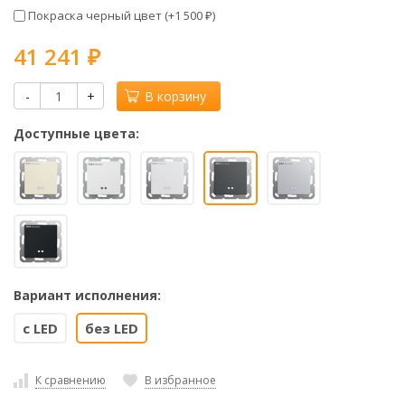
Покраска черный цвет (+
1 500
)
₽
41 241
₽
-
+
В корзину
Доступные цвета:
Вариант исполнения:
с LED
без LED
К сравнению
В избранное