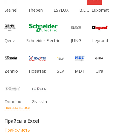
Steinel
Theben
ESYLUX
B.E.G. Luxomat
Qenvi
Schneider Electric
JUNG
Legrand
Zennio
Новатек
SLV
MDT
Gira
Donolux
Grasslin
показать все
Прайсы в Excel
Прайс-листы