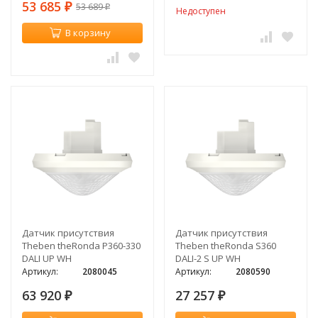
53 685
53 689
₽
₽
Недоступен
В корзину
Датчик присутствия
Датчик присутствия
Theben theRonda P360-330
Theben theRonda S360
DALI UP WH
DALI-2 S UP WH
Артикул:
2080045
Артикул:
2080590
63 920
27 257
₽
₽