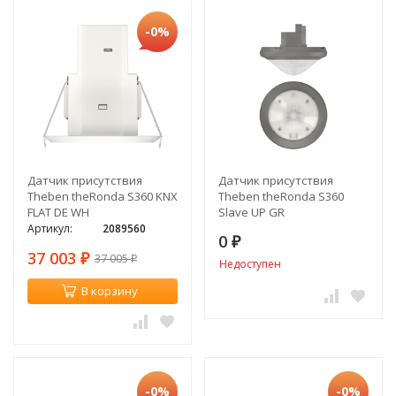
-0%
Датчик присутствия
Датчик присутствия
Theben theRonda S360 KNX
Theben theRonda S360
FLAT DE WH
Slave UP GR
Артикул:
2089560
0
₽
37 003
37 005
₽
₽
Недоступен
В корзину
-0%
-0%