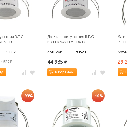
тствия B.E.G.
Датчик присутствия B.E.G.
Датч
T-ST-FC
PD11-KNXs-FLAT-DX-FC
PD11
93802
Артикул:
93523
Артик
44 985
29 
34 537
₽
₽
ну
В корзину
-99%
-10%