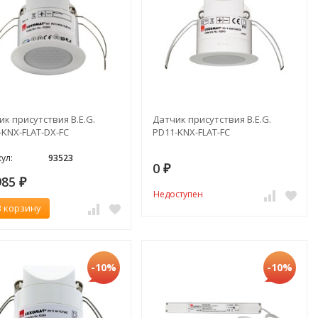
ик присутствия B.E.G.
Датчик присутствия B.E.G.
-KNX-FLAT-DX-FC
PD11-KNX-FLAT-FC
ул:
93523
0
₽
985
₽
Недоступен
В корзину
-10%
-10%