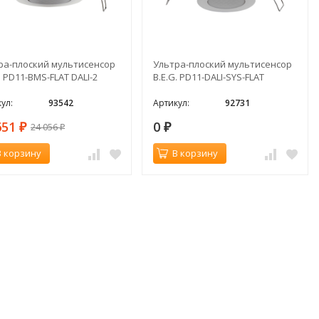
ра-плоский мультисенсор
Ультра-плоский мультисенсор
. PD11-BMS-FLAT DALI-2
B.E.G. PD11-DALI-SYS-FLAT
ул:
93542
Артикул:
92731
651
0
24 056
₽
₽
₽
В корзину
В корзину