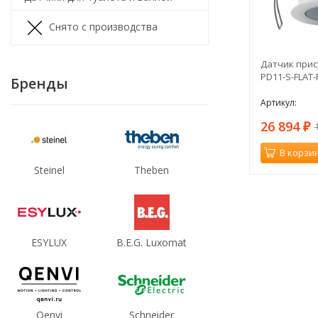
Снято с производства
Датчик прису
PD11-S-FLAT-
Бренды
Артикул:
26 894
₽
В корзи
Steinel
Theben
ESYLUX
B.E.G. Luxomat
Qenvi
Schneider