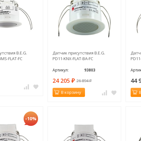
тствия B.E.G.
Датчик присутствия B.E.G.
Датч
BMS-FLAT-FC
PD11-KNX-FLAT-BA-FC
PD11
Артикул:
93803
Артик
24 205
44 
26 894
₽
₽
В корзину
-10%