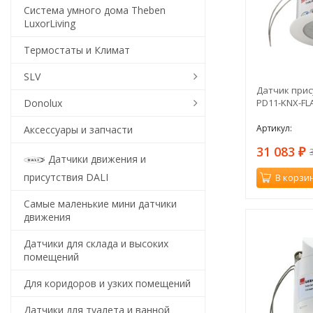
Система умного дома Theben
LuxorLiving
Термостаты и Климат
SLV
Датчик прису
Donolux
PD11-KNX-FLA
Артикул:
Аксессуары и запчасти
31 083
₽
Датчики движения и
присутствия DALI
В корзи
Самые маленькие мини датчики
движения
Датчики для склада и высоких
помещений
Для коридоров и узких помещений
Датчики для туалета и ванной