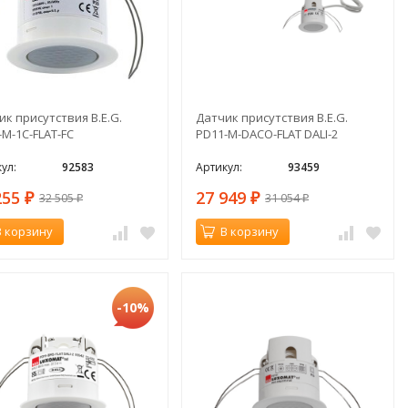
ик присутствия B.E.G.
Датчик присутствия B.E.G.
-M-1C-FLAT-FC
PD11-M-DACO-FLAT DALI-2
ул:
92583
Артикул:
93459
255
27 949
32 505
31 054
₽
₽
₽
₽
В корзину
В корзину
-10%