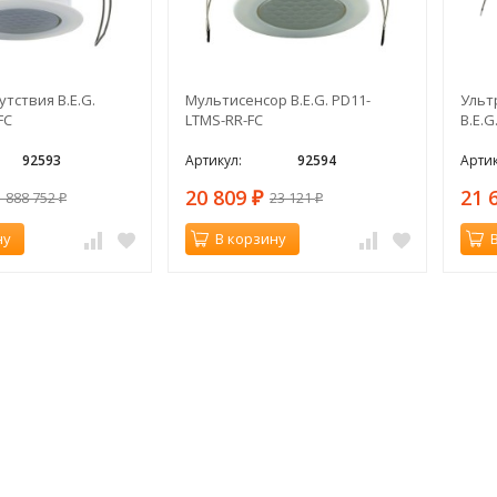
тствия B.E.G.
Мультисенсор B.E.G. PD11-
Ульт
FC
LTMS-RR-FC
B.E.G
92593
Артикул:
92594
Артик
20 809
21 
1 888 752
23 121
₽
₽
₽
ну
В корзину