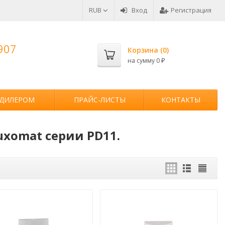
RUB
Вход
Регистрация
907
Корзина (
0
)
на сумму
0
₽
 ДИЛЕРОМ
ПРАЙС-ЛИСТЫ
КОНТАКТЫ
uxomat серии PD11.