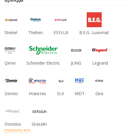
Бренды
Steinel
Theben
ESYLUX
B.E.G. Luxomat
Qenvi
Schneider Electric
JUNG
Legrand
Zennio
Новатек
SLV
MDT
Gira
Donolux
Grasslin
показать все