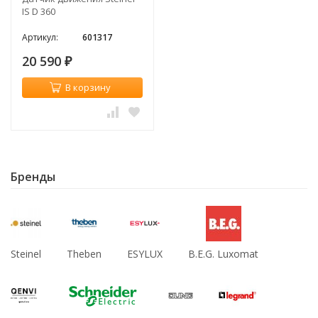
IS D 360
Артикул:
601317
20 590
₽
В корзину
Бренды
Steinel
Theben
ESYLUX
B.E.G. Luxomat