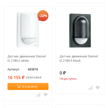
-22%
Датчик движения Steinel
Датчик движения Steinel
IS 2180-2 white
IS 2180-5 black
Артикул:
603816
0
₽
16 155
20 811,89
₽
₽
Недоступен
В корзину