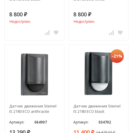
8 800
8 800
₽
₽
Недоступен
Недоступен
-21%
Датчик движения Steinel
Датчик движения Steinel
IS 2180 ECO anthracite
IS 2180 ECO black
Артикул:
064907
Артикул:
034702
13 290
11 400
14 478,93
₽
₽
₽