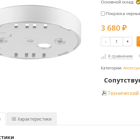
Основной склад:
Покраска черный
3 680
₽
-
+
К сравнению
Категории:
Аксессуа
Сопутству
Технический
е
Характеристики
стики