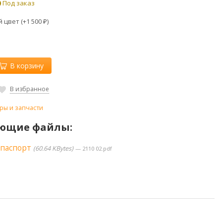
Под заказ
 цвет (+
1 500
)
₽
В корзину
В избранное
ры и запчасти
ющие файлы:
 паспорт
60.64 KBytes
2110 02.pdf