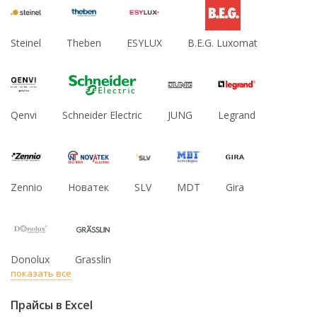
Steinel
Theben
ESYLUX
B.E.G. Luxomat
Qenvi
Schneider Electric
JUNG
Legrand
Zennio
Новатек
SLV
MDT
Gira
Donolux
Grasslin
показать все
Прайсы в Excel