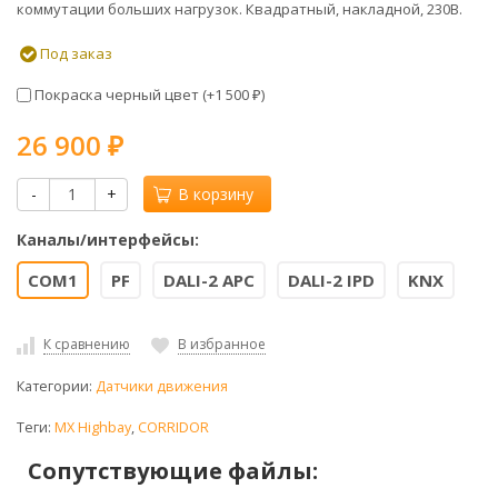
коммутации больших нагрузок. Квадратный, накладной, 230В.
Под заказ
Покраска черный цвет (+
1 500
)
₽
26 900
₽
-
+
В корзину
Каналы/интерфейсы:
COM1
PF
DALI-2 APC
DALI-2 IPD
KNX
К сравнению
В избранное
Категории:
Датчики движения
Теги:
MX Highbay
,
CORRIDOR
Сопутствующие файлы: