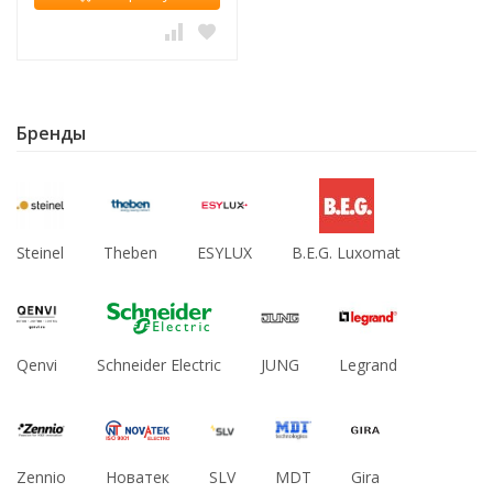
Бренды
Steinel
Theben
ESYLUX
B.E.G. Luxomat
Qenvi
Schneider Electric
JUNG
Legrand
Zennio
Новатек
SLV
MDT
Gira