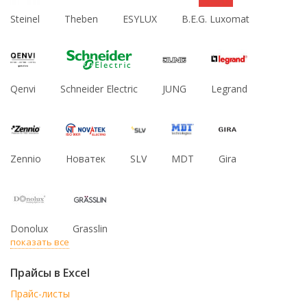
Steinel
Theben
ESYLUX
B.E.G. Luxomat
Qenvi
Schneider Electric
JUNG
Legrand
Zennio
Новатек
SLV
MDT
Gira
Donolux
Grasslin
показать все
Прайсы в Excel
Прайс-листы