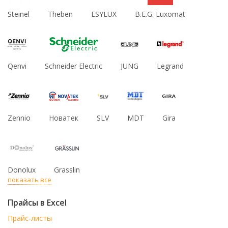
Steinel
Theben
ESYLUX
B.E.G. Luxomat
Qenvi
Schneider Electric
JUNG
Legrand
Zennio
Новатек
SLV
MDT
Gira
Donolux
Grasslin
показать все
Прайсы в Excel
Прайс-листы