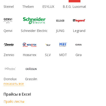
Steinel
Theben
ESYLUX
B.E.G. Luxomat
Qenvi
Schneider Electric
JUNG
Legrand
Zennio
Новатек
SLV
MDT
Gira
Donolux
Grasslin
показать все
Прайсы в Excel
Прайс-листы