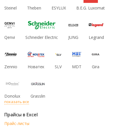
Steinel
Theben
ESYLUX
B.E.G. Luxomat
Qenvi
Schneider Electric
JUNG
Legrand
Zennio
Новатек
SLV
MDT
Gira
Donolux
Grasslin
показать все
Прайсы в Excel
Прайс-листы