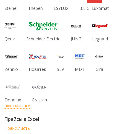
Steinel
Theben
ESYLUX
B.E.G. Luxomat
Qenvi
Schneider Electric
JUNG
Legrand
Zennio
Новатек
SLV
MDT
Gira
Donolux
Grasslin
показать все
Прайсы в Excel
Прайс-листы