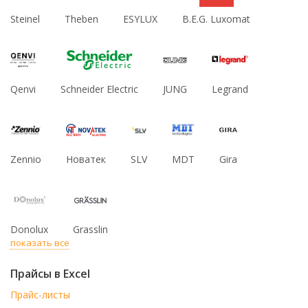
Steinel
Theben
ESYLUX
B.E.G. Luxomat
Qenvi
Schneider Electric
JUNG
Legrand
Zennio
Новатек
SLV
MDT
Gira
Donolux
Grasslin
показать все
Прайсы в Excel
Прайс-листы