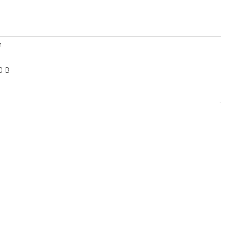
м
0 В