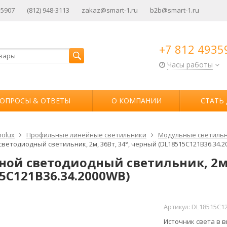
-5907
(812) 948-3113
zakaz@smart-1.ru
b2b@smart-1.ru
+7 812 4935
Часы работы
ОПРОСЫ & ОТВЕТЫ
О КОМПАНИИ
СТАТЬ
olux
Профильные линейные светильники
Модульные светильн
ветодиодный светильник, 2м, 36Вт, 34°, черный (DL18515C121B36.34.2
ной светодиодный светильник, 2м,
5C121B36.34.2000WB)
Артикул:
DL18515C1
Источник света в в