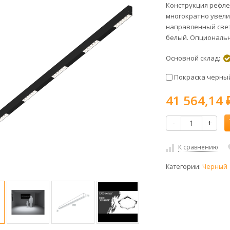
Конструкция рефле
многократно увели
направленный свет
белый. Опциональн
Основной склад:
Покраска черный
41 564,14
-
+
К сравнению
Категории:
Черный