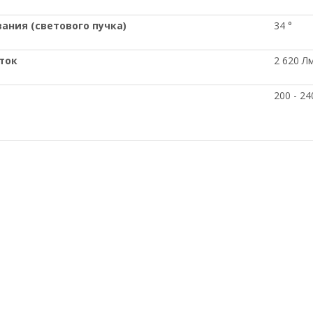
вания (светового пучка)
34 °
ток
2 620 Л
200 - 24