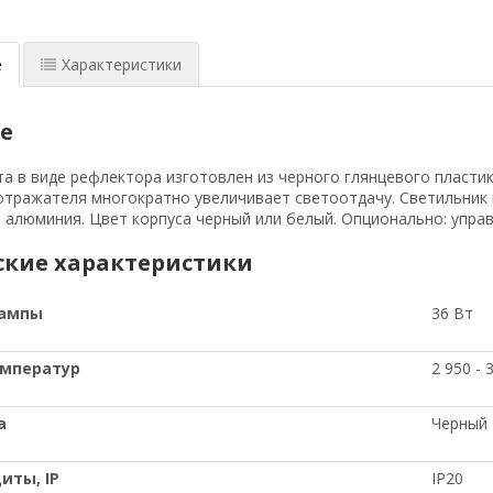
е
Характеристики
е
а в виде рефлектора изготовлен из черного глянцевого пластик
отражателя многократно увеличивает светоотдачу. Светильник п
 алюминия. Цвет корпуса черный или белый. Опционально: управ
ские характеристики
лампы
36 Вт
емператур
2 950 - 
а
Черный
щиты
, IP
IP20