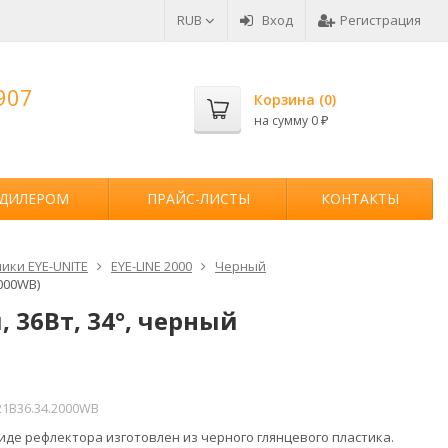
RUB
Вход
Регистрация
907
Корзина (
0
)
на сумму
0
₽
 ДИЛЕРОМ
ПРАЙС-ЛИСТЫ
КОНТАКТЫ
ики EYE-UNITE
EYE-LINE 2000
Черный
000WB)
 36Вт, 34°, черный
21B36.34.2000WB
иде рефлектора изготовлен из черного глянцевого пластика.