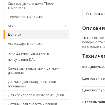
Система умного дома Theben
LuxorLiving
Описани
Термостаты и Климат
SLV
Описани
Donolux
Источник свет
поверхность 
Аксессуары и запчасти
изготовлен из
Датчики движения и
Техниче
присутствия DALI
Мощность 
Самые маленькие мини датчики
движения
Цветовая т
Датчики для склада и высоких
помещений
Цвет корпус
Для коридоров и узких помещений
Степень за
Датчики для туалета и ванной