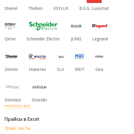
Steinel
Theben
ESYLUX
B.E.G. Luxomat
Qenvi
Schneider Electric
JUNG
Legrand
Zennio
Новатек
SLV
MDT
Gira
Donolux
Grasslin
показать все
Прайсы в Excel
Прайс-листы